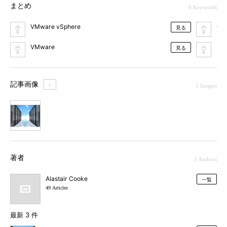
まとめ
6 Keywords
VMware vSphere
Cis
見る
VMware
EM
見る
記事画像
＋
1 Images
1
著者
1 Authors
Alastair Cooke
一覧
49 Articles
最新 3 件