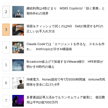
継続利用は4割どまり M365 Copilotが「効く業務」と
期待外れの境界
画面をティッシュで拭くのはNG Dellが推奨するPCの
正しいお手入れ方法
Claude Codeでは「エージェントを作るな、スキルを作
れ」 Anthropicが示すAI構築術
Broadcom値上げで加速するVMware移行 HPE幹部が
明かすAI時代の備え
沖縄電力、Notes脱却で年1万5000時間減 kintone市民
開発を安全に広げた6手
多要素認証導入済みでもランサムウェア被害に 復旧費
用は平均2億7000万円