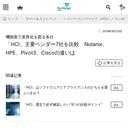
トップ
サーバ＆ストレージ
ハイパーコンバージド（HCI）／コンポ
2019年9月10日
機能面で差異化を図る各社
「HCI」主要ベンダー7社を比較 Nutanix、
HPE、Pivot3、Ciscoの違いは
記事を見る
関連記事
2 Articles
「HCI」はソフトウェアとアプライアンスのどちらを選
読む
ぶべきか？
「HCI」選定で必ず確認したい“6つの比較ポイント”
読む