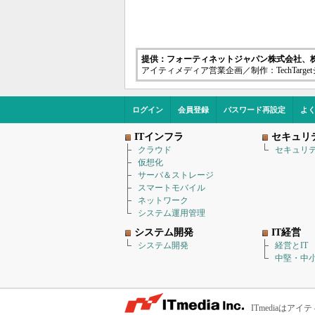
提供：フォーティネットジャパン株式会社、
アイティメディア営業企画／制作：TechTarg
ログイン
会員登録
パスワード再設定
よ
ITインフラ
セキュリ
クラウド
セキュリ
仮想化
サーバ＆ストレージ
スマートモバイル
ネットワーク
システム運用管理
システム開発
IT経営
システム開発
経営とIT
中堅・中小
ITmediaは