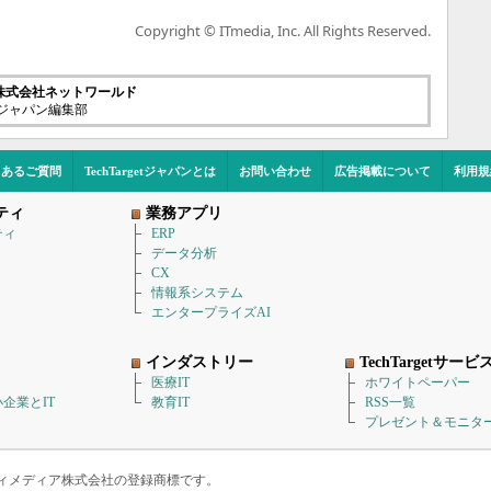
Copyright © ITmedia, Inc. All Rights Reserved.
株式会社ネットワールド
etジャパン編集部
くあるご質問
TechTargetジャパンとは
お問い合わせ
広告掲載について
利用規
ティ
業務アプリ
ティ
ERP
データ分析
CX
情報系システム
エンタープライズAI
インダストリー
TechTargetサービ
医療IT
ホワイトペーパー
企業とIT
教育IT
RSS一覧
プレゼント＆モニタ
アイティメディア株式会社の登録商標です。