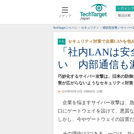
ITイン
製品比較
メディア
クラウド
エンタープライズ
ERP
仮想化
TechTargetジャパン
セキュリティ
標的型攻撃／サイバー
データ分析
サーバ＆ストレージ
セキュリティ対策で企業LANを包
CX
スマートモバイル
「社内LANは
情報系システム
ネットワーク
い 内部通信も
システム運用管理
巧妙化するサイバー攻撃は、旧来の防御
害が広がらないようなセキュリティ対策
≫
2019年09月10日 10時00分 公開
企業を悩ますサイバー攻撃は、急
口にゲートウェイを設けて、悪質
しかし、今やゲートウェイの設置
その理由は2つある。一つは、サ