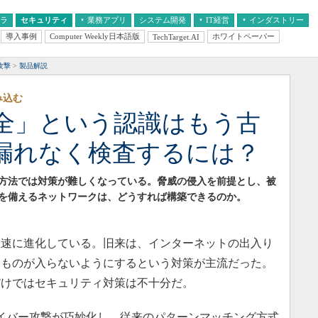
フラ
セキュリティ
業務アプリ
システム開発
IT経営
インダストリー
導入事例
Computer Weekly日本語版
ホワイトペーパー
TechTarget.AI
AI
経営とIT
医療IT
中堅・中小企業とIT
教育IT
攻撃
製品解説
み込む
安全」という認識はもう古
漏れなく検査するには？
方法では対策が難しくなっている。脅威の侵入を前提とし、被
を備えるネットワークは、どうすれば構築できるのか。
速に進化している。旧来は、インターネットの出入り
なものが入らないようにするという対策が主流だった。
だけではセキュリティ対策は不十分だ。
イバー攻撃が巧妙化し、従来のパターンマッチング方式