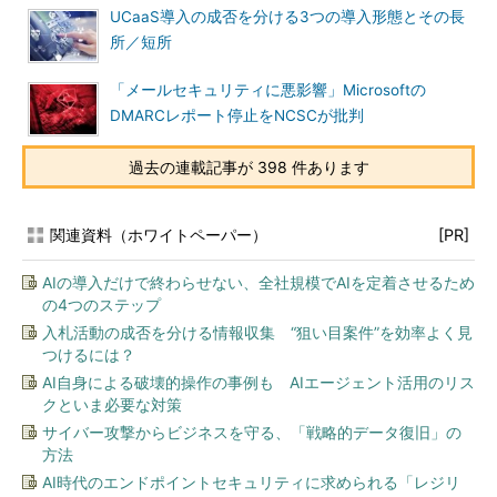
UCaaS導入の成否を分ける3つの導入形態とその長
所／短所
「メールセキュリティに悪影響」Microsoftの
DMARCレポート停止をNCSCが批判
過去の連載記事が 398 件あります
関連資料（ホワイトペーパー）
[PR]
AIの導入だけで終わらせない、全社規模でAIを定着させるため
の4つのステップ
入札活動の成否を分ける情報収集 “狙い目案件”を効率よく見
つけるには？
AI自身による破壊的操作の事例も AIエージェント活用のリス
クといま必要な対策
サイバー攻撃からビジネスを守る、「戦略的データ復旧」の
方法
AI時代のエンドポイントセキュリティに求められる「レジリ