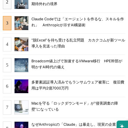
期待外れの境界
Claude Codeでは「エージェントを作るな、スキルを作
れ」 Anthropicが示すAI構築術
“脱Excel”を待ち受ける乱立問題 カカクコムが新ツール
導入を見送った理由
Broadcom値上げで加速するVMware移行 HPE幹部が
明かすAI時代の備え
多要素認証導入済みでもランサムウェア被害に 復旧費
用は平均2億7000万円
Macを守る「ロックダウンモード」が“侵害調査の障
壁”になっている
なぜAnthropicの「Claude」は暴走し、現実の企業をハ