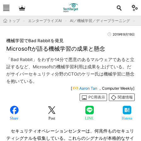
トップ
エンタープライズAI
AI／機械学習／ディープラーニング
2019年9月19日
機械学習でBad Rabbitを発見
Microsoftが語る機械学習の成果と懸念
「Bad Rabbit」をわずか14分で悪意のあるマルウェアであると立
証するなど、Microsoftの機械学習利用は成果を上げている。だ
がサイバーセキュリティ分野のCTOのケリー氏は機械学習に懸念
を抱いている。
[
Aaron Tan
，Computer Weekly]
PC用表示
関連情報
Share
Post
LINE
Hatena
セキュリティオペレーションセンターは、何兆件ものセキュリ
ティシグナルを収集している。これらのシグナルが本格的なサイ