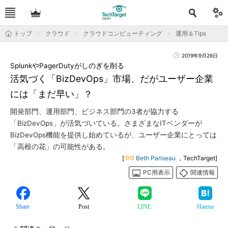
トップ
クラウド
クラウドコンピューティング
運用＆Tips
2019年9月26日
SplunkやPagerDutyがしのぎを削る
活気づく「BizDevOps」市場、だがユーザー企業
には「まだ早い」？
開発部門、運用部門、ビジネス部門の3者が協力する
「BizDevOps」が活気づいている。さまざまなITベンダーが
BizDevOps機能を提供し始めているが、ユーザー企業にとっては
「高根の花」の可能性がある。
[
Beth Pariseau
，TechTarget]
PC用表示
関連情報
Share
Post
LINE
Hatena