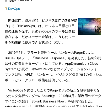
関連キーワード
DevOps
開発部門、運用部門、ビジネス部門の3者が協
力する「BizDevOps」は、ビジネス目標とIT目
標の連携を促す。BizDevOps用のツールは多数
存在する。だがユーザー企業は、こうしたツー
ルを効果的に使用できる状況にはない。
2019年7月、アラート管理ツールベンダーのPagerDutyは
BizDevOpsツール「Business Response」を発表した。技術部門
以外の従業員をターゲットにしている。AppDynamics（Cisco
Systemsが買収）やNew Relicなどのアプリケーションパフォー
マンス監視（APM）ベンダーも、ビジネス関係者向けのダッシュ
ボードとワークフロー機能を提供している。
VictorOpsを買収したことでPagerDutyの新たな競争相手とな
ったログ分析ベンダーのSplunkは、2019年4月に業務用のデータ
マイニング製品「Splunk Business Flow」を提供開始した。
Atlassianもビジネス部門向けのインシデント対応を自動化するツ