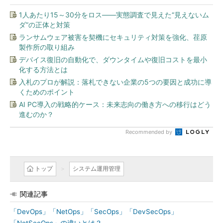
1人あたり15～30分をロス――実態調査で見えた“見えないム
ダ”の正体と対策
ランサムウェア被害を契機にセキュリティ対策を強化、荏原
製作所の取り組み
デバイス復旧の自動化で、ダウンタイムや復旧コストを最小
化する方法とは
入札のプロが解説：落札できない企業の5つの要因と成功に導
くためのポイント
AI PC導入の戦略的ケース：未来志向の働き方への移行はどう
進むのか？
Recommended by
トップ
システム運用管理
関連記事
「DevOps」「NetOps」「SecOps」「DevSecOps」