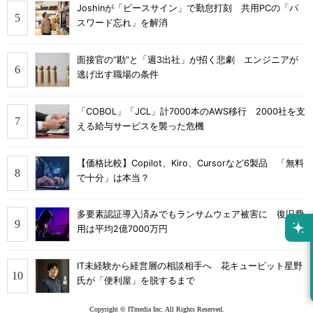
Joshinが「ピースサイン」で勤怠打刻 共用PCの「パ
スワード忘れ」を解消
面接官の“勘”と「週3出社」が招く悲劇 エンジニアが
逃げ出す職場の条件
「COBOL」「JCL」計7000本のAWS移行 2000社を支
える給与サービスを襲った危機
【価格比較】Copilot、Kiro、Cursorなど6製品 「無料
で十分」は本当？
多要素認証導入済みでもランサムウェア被害に 復旧費
用は平均2億7000万円
IT未経験から経営層の相談相手へ 花キューピット星野
氏が「便利屋」を脱するまで
Copyright © ITmedia Inc. All Rights Reserved.