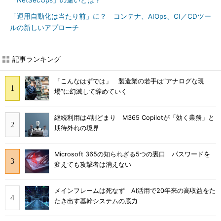
「NetSecOps」の違いとは？
「運用自動化は当たり前」に？ コンテナ、AIOps、CI／CDツー
ルの新しいアプローチ
記事ランキング
「こんなはずでは」 製造業の若手は“アナログな現
場”に幻滅して辞めていく
継続利用は4割どまり M365 Copilotが「効く業務」と
期待外れの境界
Microsoft 365の知られざる5つの裏口 パスワードを
変えても攻撃者は消えない
メインフレームは死なず AI活用で20年来の高収益をた
たき出す基幹システムの底力