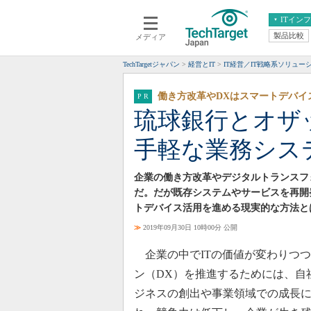
ITイン
製品比較
メディア
クラウド
エンタープライズ
ERP
仮想化
TechTargetジャパン
経営とIT
IT経営／IT戦略系ソリュー
データ分析
サーバ＆ストレージ
働き方改革やDXはスマートデバイ
CX
スマートモバイル
琉球銀行とオザ
情報系システム
ネットワーク
手軽な業務シス
システム運用管理
企業の働き方改革やデジタルトランスフ
だ。だが既存システムやサービスを再開
トデバイス活用を進める現実的な方法と
≫
2019年09月30日 10時00分 公開
企業の中でITの価値が変わりつ
ン（DX）を推進するためには、自
ジネスの創出や事業領域での成長