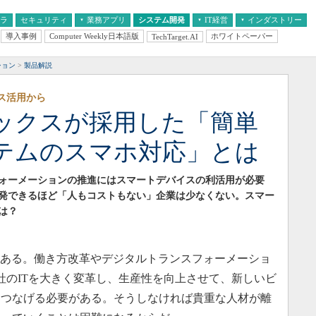
フラ
セキュリティ
業務アプリ
システム開発
IT経営
インダストリー
導入事例
Computer Weekly日本語版
ホワイトペーパー
TechTarget.AI
AI
経営とIT
医療IT
中堅・中小企業とIT
教育IT
ション
製品解説
ス活用から
ックスが採用した「簡単
テムのスマホ対応」とは
ォーメーションの推進にはスマートデバイスの利活用が必要
発できるほど「人もコストもない」企業は少なくない。スマー
は？
つある。働き方改革やデジタルトランスフォーメーショ
社のITを大きく変革し、生産性を向上させて、新しいビ
につなげる必要がある。そうしなければ貴重な人材が離