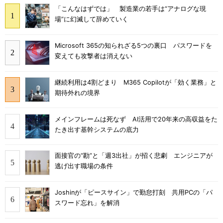
「こんなはずでは」 製造業の若手は“アナログな現
場”に幻滅して辞めていく
Microsoft 365の知られざる5つの裏口 パスワードを
変えても攻撃者は消えない
継続利用は4割どまり M365 Copilotが「効く業務」と
期待外れの境界
メインフレームは死なず AI活用で20年来の高収益をた
たき出す基幹システムの底力
面接官の“勘”と「週3出社」が招く悲劇 エンジニアが
逃げ出す職場の条件
Joshinが「ピースサイン」で勤怠打刻 共用PCの「パ
スワード忘れ」を解消