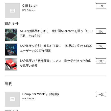
Cliff Saran
一覧
629 Articles
最新 3 件
Azureは限界ギリギリ 絶好調Microsoftを襲う「GPU
読む
不足」の深刻度
SAP保守を分割・離脱も可能に EU承認で変わるECC
読む
ユーザーの2027年問題
SAP保守の「殿様商売」にメス 欧州委が迫った自由
読む
な保守の条件
連載
Computer Weekly日本語版
一覧
976 Articles