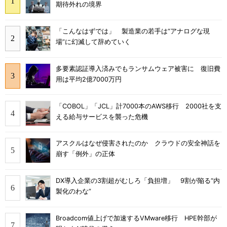
期待外れの境界
「こんなはずでは」 製造業の若手は“アナログな現
場”に幻滅して辞めていく
多要素認証導入済みでもランサムウェア被害に 復旧費
用は平均2億7000万円
「COBOL」「JCL」計7000本のAWS移行 2000社を支
える給与サービスを襲った危機
アスクルはなぜ侵害されたのか クラウドの安全神話を
崩す「例外」の正体
DX導入企業の3割超がむしろ「負担増」 9割が陥る“内
製化のわな”
Broadcom値上げで加速するVMware移行 HPE幹部が