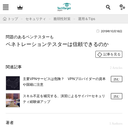
トップ
セキュリティ
脆弱性対策
運用＆Tips
2019年10月16日
問題のあるペンテスターも
ペネトレーションテスターは信頼できるのか
記事を見る
関連記事
2 Articles
主要VPNサービスは危険？ VPNプロバイダーの資本
読む
や国籍に注意
スキル不足を補完する、演習によるサイバーセキュリ
読む
ティ経験値アップ
著者
1 Authors