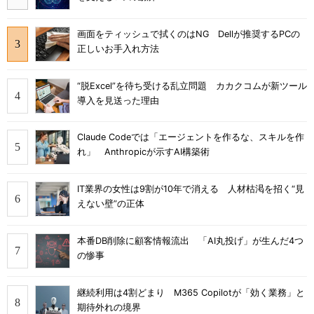
画面をティッシュで拭くのはNG Dellが推奨するPCの
正しいお手入れ方法
“脱Excel”を待ち受ける乱立問題 カカクコムが新ツール
導入を見送った理由
Claude Codeでは「エージェントを作るな、スキルを作
れ」 Anthropicが示すAI構築術
IT業界の女性は9割が10年で消える 人材枯渇を招く“見
えない壁”の正体
本番DB削除に顧客情報流出 「AI丸投げ」が生んだ4つ
の惨事
継続利用は4割どまり M365 Copilotが「効く業務」と
期待外れの境界