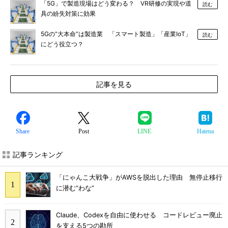
「5G」で製造現場はどう変わる？ VR研修の実現や道
読む
具の紛失対策に効果
5Gの“大本命”は製造業 「スマート製造」「産業IoT」
読む
にどう役立つ？
記事を見る
Share
Post
LINE
Hatena
記事ランキング
「にゃんこ大戦争」がAWSを脱出した理由 無停止移行
に潜む“わな”
Claude、Codexを自由に使わせる コードレビュー廃止
を支える5つの勘所