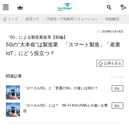
トップ
経営とIT
IT経営／IT戦略系ソリューション
技術解説
2019年11月14日
「5G」による製造業改革【前編】
5Gの“大本命”は製造業 「スマート製造」「産業
IoT」にどう役立つ？
記事を見る
関連記事
2 Articles
「ローカル5G」と「普通の5G」の違いは何か？
読む
「ローカル5G」とは？ Wi-Fi 6やLPWAとの違いを整
読む
理