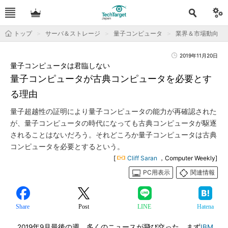
トップ
サーバ＆ストレージ
量子コンピュータ
業界＆市場動向
2019年11月20日
量子コンピュータは君臨しない
量子コンピュータが古典コンピュータを必要とす
る理由
量子超越性の証明により量子コンピュータの能力が再確認された
が、量子コンピュータの時代になっても古典コンピュータが駆逐
されることはないだろう。それどころか量子コンピュータは古典
コンピュータを必要とするという。
[
Cliff Saran
，Computer Weekly]
PC用表示
関連情報
Share
Post
LINE
Hatena
2019年9月最後の週、多くのニュースが飛び交った。まず
IBM