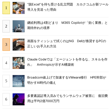
“脱Excel”を待ち受ける乱立問題 カカクコムが新ツール
導入を見送った理由
継続利用は4割どまり M365 Copilotが「効く業務」と
期待外れの境界
画面をティッシュで拭くのはNG Dellが推奨するPCの
正しいお手入れ方法
Claude Codeでは「エージェントを作るな、スキルを作
れ」 Anthropicが示すAI構築術
Broadcom値上げで加速するVMware移行 HPE幹部が
明かすAI時代の備え
多要素認証導入済みでもランサムウェア被害に 復旧費
用は平均2億7000万円