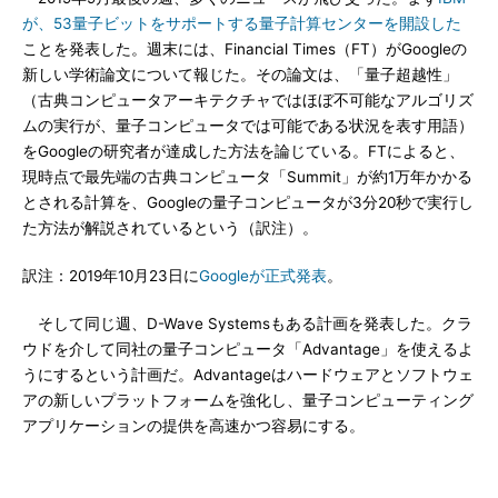
が、53量子ビットをサポートする量子計算センターを開設した
ことを発表した。週末には、Financial Times（FT）がGoogleの
新しい学術論文について報じた。その論文は、「量子超越性」
（古典コンピュータアーキテクチャではほぼ不可能なアルゴリズ
ムの実行が、量子コンピュータでは可能である状況を表す用語）
をGoogleの研究者が達成した方法を論じている。FTによると、
現時点で最先端の古典コンピュータ「Summit」が約1万年かかる
とされる計算を、Googleの量子コンピュータが3分20秒で実行し
た方法が解説されているという（訳注）。
訳注：2019年10月23日に
Googleが正式発表
。
そして同じ週、D-Wave Systemsもある計画を発表した。クラ
ウドを介して同社の量子コンピュータ「Advantage」を使えるよ
うにするという計画だ。Advantageはハードウェアとソフトウェ
アの新しいプラットフォームを強化し、量子コンピューティング
アプリケーションの提供を高速かつ容易にする。