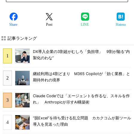
Share
Post
LINE
Hatena
記事ランキング
DX導入企業の3割超がむしろ「負担増」 9割が陥る“内
製化のわな”
継続利用は4割どまり M365 Copilotが「効く業務」と
期待外れの境界
Claude Codeでは「エージェントを作るな、スキルを作
れ」 Anthropicが示すAI構築術
“脱Excel”を待ち受ける乱立問題 カカクコムが新ツール
導入を見送った理由