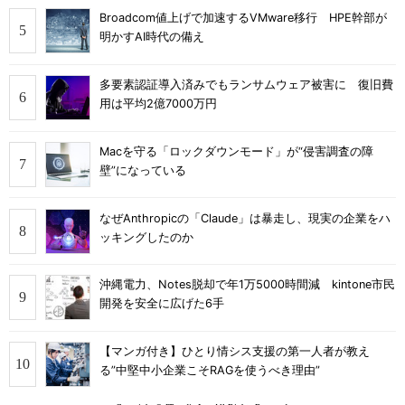
Broadcom値上げで加速するVMware移行 HPE幹部が
明かすAI時代の備え
多要素認証導入済みでもランサムウェア被害に 復旧費
用は平均2億7000万円
Macを守る「ロックダウンモード」が“侵害調査の障
壁”になっている
なぜAnthropicの「Claude」は暴走し、現実の企業をハ
ッキングしたのか
沖縄電力、Notes脱却で年1万5000時間減 kintone市民
開発を安全に広げた6手
【マンガ付き】ひとり情シス支援の第一人者が教え
る”中堅中小企業こそRAGを使うべき理由”