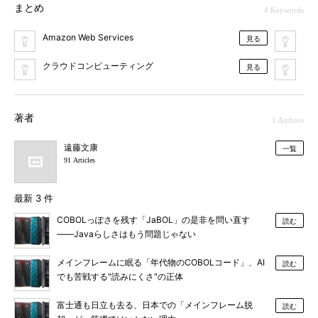
まとめ
4 Keywords
Amazon Web Services
デ
見る
クラウドコンピューティング
Iaa
見る
著者
1 Authors
遠藤文康
一覧
91 Articles
最新 3 件
COBOLっぽさを残す「JaBOL」の是非を問い直す
読む
――Javaらしさはもう問題じゃない
メインフレームに眠る「年代物のCOBOLコード」、AI
読む
でも苦戦する"読みにくさ"の正体
富士通も日立も去る、日本での「メインフレーム脱
読む