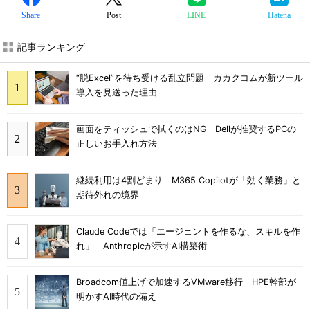
Share
Post
LINE
Hatena
記事ランキング
“脱Excel”を待ち受ける乱立問題 カカクコムが新ツール
導入を見送った理由
画面をティッシュで拭くのはNG Dellが推奨するPCの
正しいお手入れ方法
継続利用は4割どまり M365 Copilotが「効く業務」と
期待外れの境界
Claude Codeでは「エージェントを作るな、スキルを作
れ」 Anthropicが示すAI構築術
Broadcom値上げで加速するVMware移行 HPE幹部が
明かすAI時代の備え