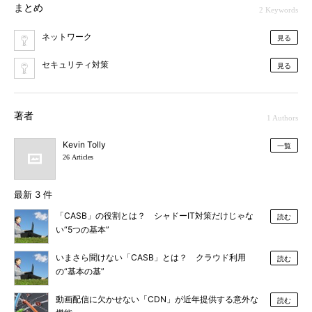
まとめ
2 Keywords
ネットワーク
見る
セキュリティ対策
見る
著者
1 Authors
Kevin Tolly
一覧
26 Articles
最新 3 件
「CASB」の役割とは？ シャドーIT対策だけじゃな
読む
い“5つの基本”
いまさら聞けない「CASB」とは？ クラウド利用
読む
の“基本の基”
動画配信に欠かせない「CDN」が近年提供する意外な
読む