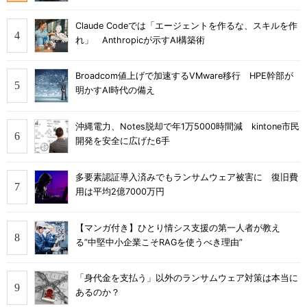
Claude Codeでは「エージェントを作るな、スキルを作
れ」 Anthropicが示すAI構築術
Broadcom値上げで加速するVMware移行 HPE幹部が
明かすAI時代の備え
沖縄電力、Notes脱却で年1万5000時間減 kintone市民
開発を安全に広げた6手
多要素認証導入済みでもランサムウェア被害に 復旧費
用は平均2億7000万円
【マンガ付き】ひとり情シス支援の第一人者が教え
る”中堅中小企業こそRAGを使うべき理由”
「身代金を支払う」以外のランサムウェア対策は本当に
あるのか？