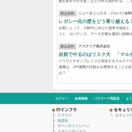
能を探すのが大変」などの声も聞かれる。こうしたよ
製品資料
ニュータニックス・ジャパン合同
レガシー化の壁をどう乗り越える
企業にとって、AI時代に向けた競争力強化と
スト、ガバナンス、データ主権を適切に制御
製品資料
アステリア株式会社
自前でやるのはリスク大 「マル
クラウドやオンプレミスが混在するマルチク
連携は、API連携の仕組みを開発することが
は？
ログイン
会員登録
パスワード再設定
よ
ITインフラ
セキュリ
クラウド
セキュリ
仮想化
サーバ＆ストレージ
スマートモバイル