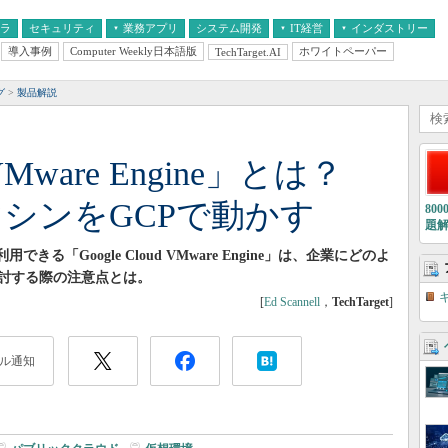
フラ
セキュリティ
業務アプリ
システム開発
IT経営
インダストリー
導入事例
Computer Weekly日本語版
ホワイトペーパー
TechTarget.AI
AI
経営とIT
医療IT
中堅・中小企業とIT
教育IT
グ
製品解説
d VMware Engine」とは？
想マシンをGCPで動かす
80
題
製品を利用できる「Google Cloud VMware Engine」は、企業にどのよ
討する際の注意点とは。
[
Ed Scannell
，
TechTarget
]
ル通知