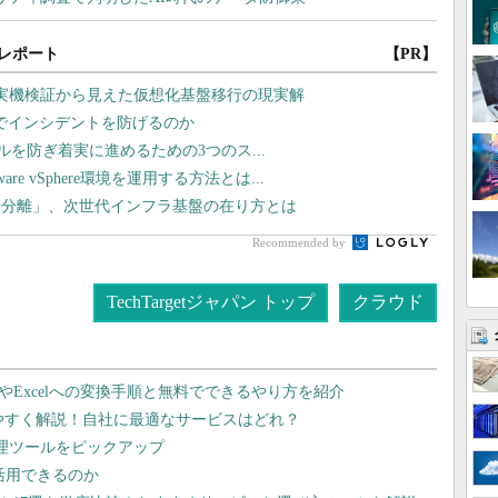
レポート
【PR】
や実機検証から見えた仮想化基盤移行の現実解
監視でインシデントを防げるのか
ラブルを防ぎ着実に進めるための3つのス...
 vSphere環境を運用する方法とは...
タ分離」、次世代インフラ基盤の在り方とは
Recommended by
TechTargetジャパン トップ
クラウド
dやExcelへの変換手順と無料でできるやり方を紹介
りやすく解説！自社に最適なサービスはどれ？
管理ツールをピックアップ
で活用できるのか