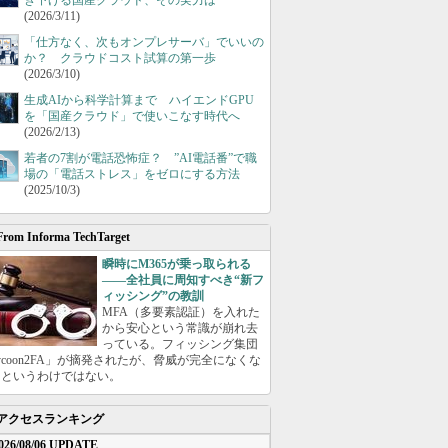
き下げる国産クラウド、その実力は
(2026/3/11)
「仕方なく、次もオンプレサーバ」でいいの
か？ クラウドコスト試算の第一歩
(2026/3/10)
生成AIから科学計算まで ハイエンドGPU
を「国産クラウド」で使いこなす時代へ
(2026/2/13)
若者の7割が電話恐怖症？ ”AI電話番”で職
場の「電話ストレス」をゼロにする方法
(2025/10/3)
From Informa TechTarget
瞬時にM365が乗っ取られる
――全社員に周知すべき“新フ
ィッシング”の教訓
MFA（多要素認証）を入れた
から安心という常識が崩れ去
っている。フィッシング集団
ycoon2FA」が摘発されたが、脅威が完全になくな
たというわけではない。
アクセスランキング
026/08/06 UPDATE