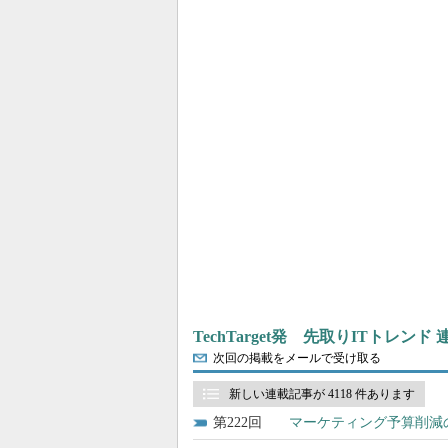
TechTarget発 先取りITトレンド
次回の掲載をメールで受け取る
新しい連載記事が 4118 件あります
222
マーケティング予算削減の