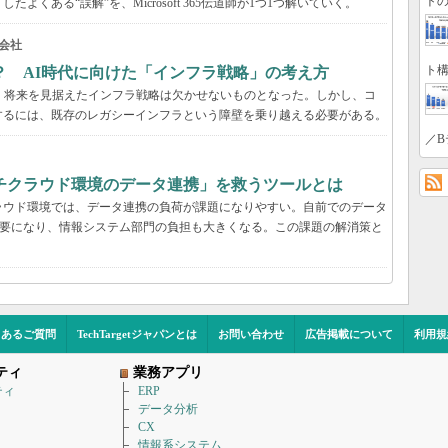
トの
くある“誤解”を、Microsoft 365伝道師が1つ1つ解いていく。
会社
ト構
？ AI時代に向けた「インフラ戦略」の考え方
、将来を見据えたインフラ戦略は欠かせないものとなった。しかし、コ
するには、既存のレガシーインフラという障壁を乗り越える必要がある。
／B
チクラウド環境のデータ連携」を救うツールとは
ラウド環境では、データ連携の負荷が課題になりやすい。自前でのデータ
必要になり、情報システム部門の負担も大きくなる。この課題の解消策と
くあるご質問
TechTargetジャパンとは
お問い合わせ
広告掲載について
利用規
ティ
業務アプリ
ティ
ERP
データ分析
CX
情報系システム