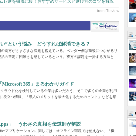
テム17選を徹底比較！おすすめサービスと選び方のコツを解説
らない”という悩み どうすれば解消できる？
業側の両方がさまざまな課題を抱えている。ベンダー側は商談につながるリ
製品の選定に困難さを感じているという。双方の課題を一掃する方法と
rosoft 365」まるわかりガイド
境のクラウド化を検討している企業は多いだろう。そこで多くの企業が利用
ービス選定に役立つ情報」「導入のメリットを最大化するためのヒント」などを紹
65 Apps」 うわさの真相を伝道師が解説
が、Officeアプリケーションに関しては「オフライン環境では使えない」「機