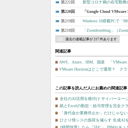
221
新型コロナ禍の在宅勤務
220
「Google Cloud VM
219
Windows 10搭載PC
218
「Zoombombing」（
過去の連載記事が 217 件あります
関連記事
AWS、Azure、IBM、国産 「VM
VMware Horizonはどこで運用