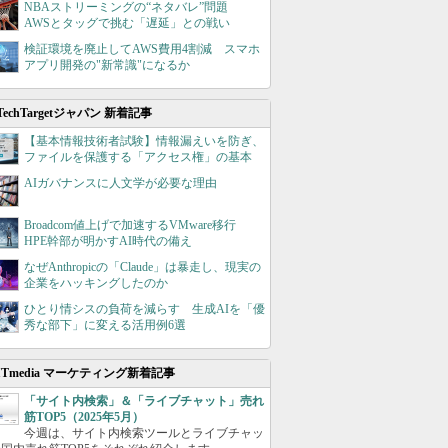
NBAストリーミングの“ネタバレ”問題
AWSとタッグで挑む「遅延」との戦い
検証環境を廃止してAWS費用4割減 スマホ
アプリ開発の"新常識"になるか
TechTargetジャパン 新着記事
【基本情報技術者試験】情報漏えいを防ぎ、
ファイルを保護する「アクセス権」の基本
AIガバナンスに人文学が必要な理由
Broadcom値上げで加速するVMware移行
HPE幹部が明かすAI時代の備え
なぜAnthropicの「Claude」は暴走し、現実の
企業をハッキングしたのか
ひとり情シスの負荷を減らす 生成AIを「優
秀な部下」に変える活用例6選
ITmedia マーケティング新着記事
「サイト内検索」＆「ライブチャット」売れ
筋TOP5（2025年5月）
今週は、サイト内検索ツールとライブチャッ