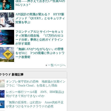
項目――押さえておきたい“生成AIの
NGリスト”
API設計の常識が変わる？ HTTP新
メソッド「QUERY」とセキュリティ
対策を学ぶ
フロンティアAIとサイバーセキュリ
ティ対策の現在地 「17万行のAIコ
ード分析」事例と公的ガイドライン
が示す道筋
「無線LANがつながらない」の苦情
をゼロに 3つの現場に学ぶネットワ
ーク改善術
»
一覧ページへ
クラウド 新着記事
オンプレ保守切れの恐怖 地銀協が次期イン
フラに「Oracle Cloud」を指名した理由
レガシー移行ツール6選 AWS、IBM製品は
何ができて何ができないのか
「無限の拡張性」は幻想か Azure供給不足
が突きつけるマルチクラウドの必然