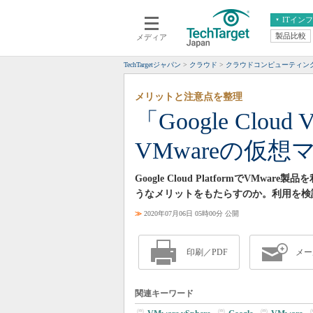
ITイン
製品比較
メディア
クラウド
エンタープライズ
ERP
仮想化
TechTargetジャパン
クラウド
クラウドコンピューティン
データ分析
サーバ＆ストレージ
メリットと注意点を整理
CX
スマートモバイル
「Google Clou
情報系システム
ネットワーク
VMwareの仮
システム運用管理
Google Cloud PlatformでVMware
うなメリットをもたらすのか。利用を検
≫
2020年07月06日 05時00分 公開
印刷／PDF
メー
関連キーワード