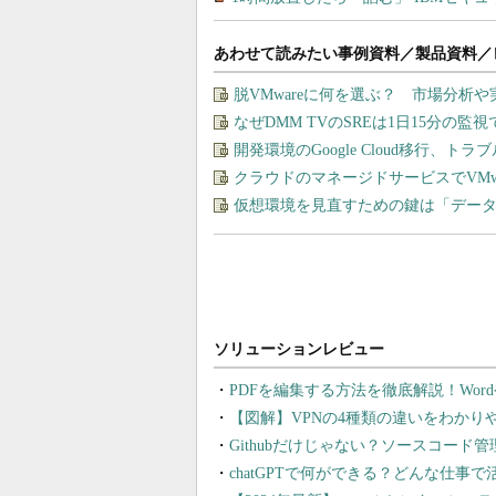
あわせて読みたい事例資料／製品資料／
脱VMwareに何を選ぶ？ 市場分析
なぜDMM TVのSREは1日15分の
開発環境のGoogle Cloud移行、ト
クラウドのマネージドサービスでVMware
仮想環境を見直すための鍵は「デー
PDFを編集する方法を徹底解説！Wor
【図解】VPNの4種類の違いをわか
Githubだけじゃない？ソースコード
chatGPTで何ができる？どんな仕事