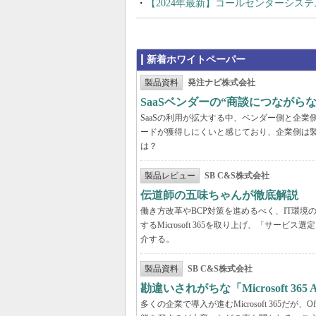
【2024年最新】コールセンターシス
新着ホワイトペーパー
製品資料
発注ナビ株式会社
SaaSベンダーの“商談につなが
SaaSの利用が拡大する中、ベンダー側と企
ードが獲得しにくいと感じており、企業側は
は？
製品レビュー
SB C&S株式会社
伝道師の五味ちゃんが徹底解説 「Mic
働き方改革やBCP対策を進めるべく、IT環
するMicrosoft 365を取り上げ、「サ
介する。
製品資料
SB C&S株式会社
勘違いされがちな「Microsoft 3
多くの企業で導入が進むMicrosoft 365だ