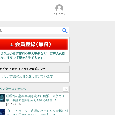
マイページ
00点以上の技術資料や導入事例など、IT導入の課
解決に役立つ情報を入手できます。
アイティメディアからのお知らせ
キャリア採用の応募を受け付けています
ベンダーコンテンツ
PR
経理部の懸案事項も次々に解消 東京ガスに
学ぶ会計基盤刷新から始める経理DX
(2026/3/19)
「GPUクラスタ」利用のハードルを大幅に引