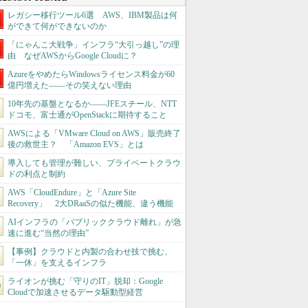
レガシー移行ツール6選 AWS、IBM製品は何
ができて何ができないのか
「にゃんこ大戦争」インフラ“大引っ越し”の理
由 なぜAWSからGoogle Cloudに？
AzureをやめたらWindowsライセンス料金が60
億円増えた――その笑えない理由
10年先の基盤となるか――JFEスチール、NTT
ドコモ、富士通がOpenStackに期待すること
AWSによる「VMware Cloud on AWS」販売終了
後の救世主？ 「Amazon EVS」とは
導入しても管理が難しい、プライベートクラウ
ドの利点と制約
AWS「CloudEndure」と「Azure Site
Recovery」 2大DRaaSの似た機能、違う機能
AIインフラの「パブリッククラウド離れ」が急
速に進む“当然の理由”
【事例】クラウドと内製の合わせ技で挑む、
「一休」を支えるインフラ
ライオンが挑む「守りのIT」脱却：Google
Cloudで加速させるデータ駆動型経営