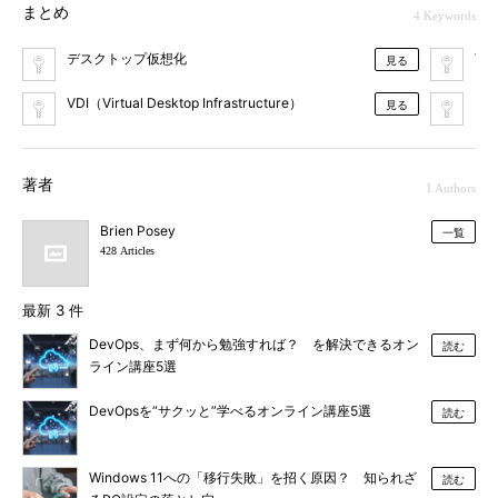
まとめ
4 Keywords
デスクトップ仮想化
VP
見る
VDI（Virtual Desktop Infrastructure）
リ
見る
著者
1 Authors
Brien Posey
一覧
428 Articles
最新 3 件
DevOps、まず何から勉強すれば？ を解決できるオン
読む
ライン講座5選
DevOpsを“サクッと”学べるオンライン講座5選
読む
Windows 11への「移行失敗」を招く原因？ 知られざ
読む