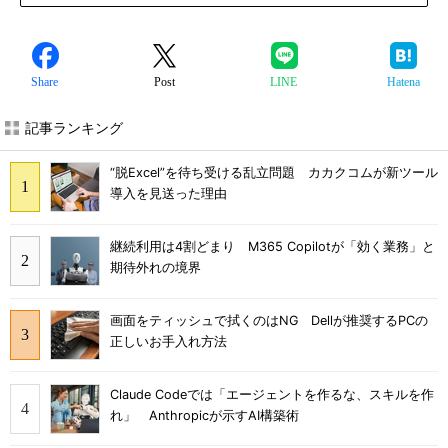
Share
Post
LINE
Hatena
記事ランキング
“脱Excel”を待ち受ける乱立問題 カカクコムが新ツール
導入を見送った理由
継続利用は4割どまり M365 Copilotが「効く業務」と
期待外れの境界
画面をティッシュで拭くのはNG Dellが推奨するPCの
正しいお手入れ方法
Claude Codeでは「エージェントを作るな、スキルを作
れ」 Anthropicが示すAI構築術