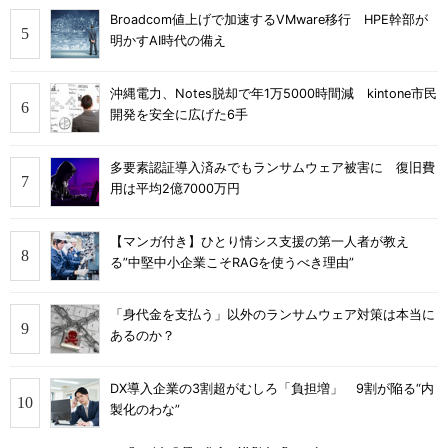
Broadcom値上げで加速するVMware移行 HPE幹部が
明かすAI時代の備え
沖縄電力、Notes脱却で年1万5000時間減 kintone市民
開発を安全に広げた6手
多要素認証導入済みでもランサムウェア被害に 復旧費
用は平均2億7000万円
【マンガ付き】ひとり情シス支援の第一人者が教え
る”中堅中小企業こそRAGを使うべき理由”
「身代金を支払う」以外のランサムウェア対策は本当に
あるのか？
DX導入企業の3割超がむしろ「負担増」 9割が陥る“内
製化のわな”