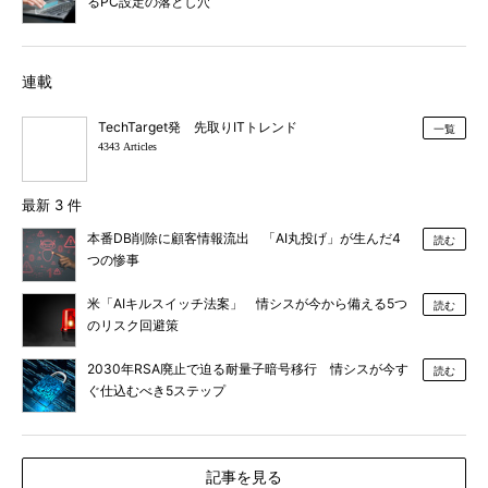
るPC設定の落とし穴
連載
TechTarget発 先取りITトレンド
一覧
4343 Articles
最新 3 件
本番DB削除に顧客情報流出 「AI丸投げ」が生んだ4
読む
つの惨事
米「AIキルスイッチ法案」 情シスが今から備える5つ
読む
のリスク回避策
2030年RSA廃止で迫る耐量子暗号移行 情シスが今す
読む
ぐ仕込むべき5ステップ
記事を見る