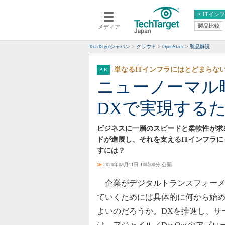
ITイン
製品比較
メディア
クラウド
エンタープライズ
ERP
仮想化
TechTargetジャパン
クラウド
OpenStack
製品解説
データ分析
サーバ＆ストレージ
単なるITインフラにはとどまらな
CX
スマートモバイル
ニューノーマル
情報系システム
ネットワーク
DXで実現する
システム運用管理
ビジネスに一層のスピードと柔軟性が求
ドが進展し、それを支えるITインフラ
すには？
≫
2020年08月11日 10時00分 公開
企業がデジタルトランスフォーメ
ていくためには具体的に何から始
よいのだろうか。DXを推進し、サ