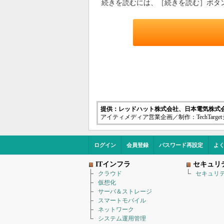
続きを読むには、［続きを読む］ボタ
提供：レッドハット株式会社、日本電気株式
アイティメディア営業企画／制作：TechTarg
ログイン
会員登録
パスワード再設定
よ
ITインフラ
セキュリ
クラウド
セキュリ
仮想化
サーバ＆ストレージ
スマートモバイル
ネットワーク
システム運用管理