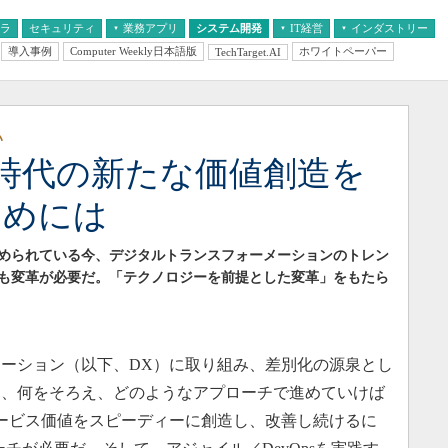
フラ
セキュリティ
業務アプリ
システム開発
IT経営
インダストリー
導入事例
Computer Weekly日本語版
ホワイトペーパー
TechTarget.AI
AI
経営とIT
医療IT
中堅・中小企業とIT
教育IT
い
時代の新たな価値創造を
ためには
められている今、デジタルトランスフォーメーションのトレン
にも変革が必要だ。「テクノロジーを前提とした変革」をもたら
ーション（以下、DX）に取り組み、差別化の源泉とし
め、何をそろえ、どのようなアプローチで進めていけば
ービス価値をスピーディーに創造し、改善し続けるに