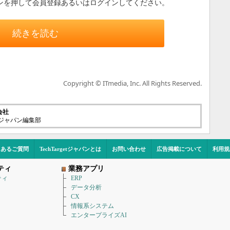
ンを押して会員登録あるいはログインしてください。
続きを読む
Copyright © ITmedia, Inc. All Rights Reserved.
会社
etジャパン編集部
くあるご質問
TechTargetジャパンとは
お問い合わせ
広告掲載について
利用規
ティ
業務アプリ
ティ
ERP
データ分析
CX
情報系システム
エンタープライズAI