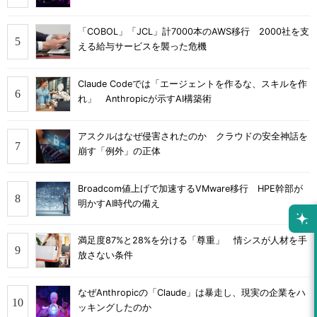
「COBOL」「JCL」計7000本のAWS移行 2000社を支
える給与サービスを襲った危機
Claude Codeでは「エージェントを作るな、スキルを作
れ」 Anthropicが示すAI構築術
アスクルはなぜ侵害されたのか クラウドの安全神話を
崩す「例外」の正体
Broadcom値上げで加速するVMware移行 HPE幹部が
明かすAI時代の備え
満足度87%と28%を分ける「尊重」 情シスが人材を手
放さない条件
なぜAnthropicの「Claude」は暴走し、現実の企業をハ
ッキングしたのか