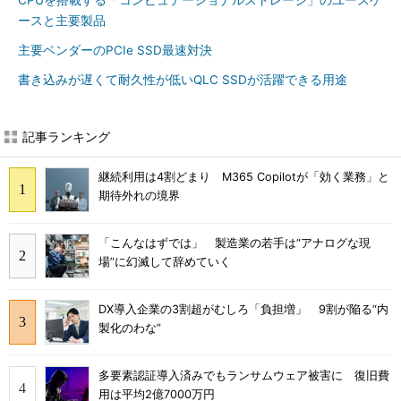
CPUを搭載する「コンピュテーショナルストレージ」のユースケ
ースと主要製品
主要ベンダーのPCIe SSD最速対決
書き込みが遅くて耐久性が低いQLC SSDが活躍できる用途
記事ランキング
継続利用は4割どまり M365 Copilotが「効く業務」と
期待外れの境界
「こんなはずでは」 製造業の若手は“アナログな現
場”に幻滅して辞めていく
DX導入企業の3割超がむしろ「負担増」 9割が陥る“内
製化のわな”
多要素認証導入済みでもランサムウェア被害に 復旧費
用は平均2億7000万円