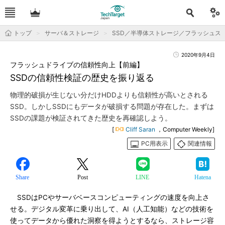
トップ
サーバ＆ストレージ
SSD／半導体ストレージ／フラッシュス
2020年9月4日
フラッシュドライブの信頼性向上【前編】
SSDの信頼性検証の歴史を振り返る
物理的破損が生じない分だけHDDよりも信頼性が高いとされる
SSD。しかしSSDにもデータが破損する問題が存在した。まずは
SSDの課題が検証されてきた歴史を再確認しよう。
[
Cliff Saran
，Computer Weekly]
PC用表示
関連情報
Share
Post
LINE
Hatena
SSDはPCやサーバベースコンピューティングの速度を向上さ
せる。デジタル変革に乗り出して、AI（人工知能）などの技術を
使ってデータから優れた洞察を得ようとするなら、ストレージ容