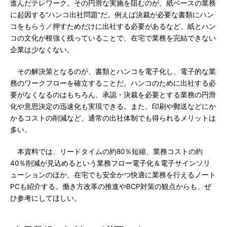
進んだテレワーク。その円滑な実施を阻むのが、紙ベースの業務
に起因する“ハンコ出社問題”だ。例えば決裁が必要な書類にハン
コをもらう／押すためだけに出社する必要があるなど、紙とハン
コの文化が根強く残っていることで、在宅で業務を完結できない
企業は少なくない。
その解決策となるのが、書類とハンコを電子化し、電子的な業
務のワークフローを確立することだ。ハンコのために出社する必
要がなくなるのはもちろん、承認・決裁を必要とする業務の円滑
化や意思決定の迅速化も実現できる。また、印刷や郵送などにか
かるコストの削減など、通常の出社体制でも得られるメリットは
多い。
本資料では、リードタイムの約80％短縮、業務コストの約
40％削減が見込めるという業務フロー電子化＆電子サインソリ
ューションのほか、在宅でも安全かつ快適に業務を行えるノート
PCも紹介する。働き方改革の推進やBCP対策の観点からも、ぜ
ひ参考にしてほしい。