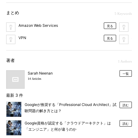
まとめ
5 Keywords
Amazon Web Services
ク
見る
VPN
ネ
見る
著者
1 Authors
Sarah Neenan
一覧
14 Articles
最新 3 件
Googleが推奨する「Professional Cloud Architect」試
読む
験問題の解き方とは？
Google資格が認定する「クラウドアーキテクト」は
読む
「エンジニア」と何が違うのか