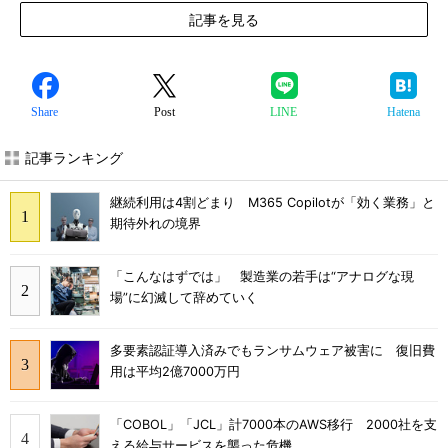
記事を見る
Share
Post
LINE
Hatena
記事ランキング
継続利用は4割どまり M365 Copilotが「効く業務」と
期待外れの境界
「こんなはずでは」 製造業の若手は“アナログな現
場”に幻滅して辞めていく
多要素認証導入済みでもランサムウェア被害に 復旧費
用は平均2億7000万円
「COBOL」「JCL」計7000本のAWS移行 2000社を支
える給与サービスを襲った危機