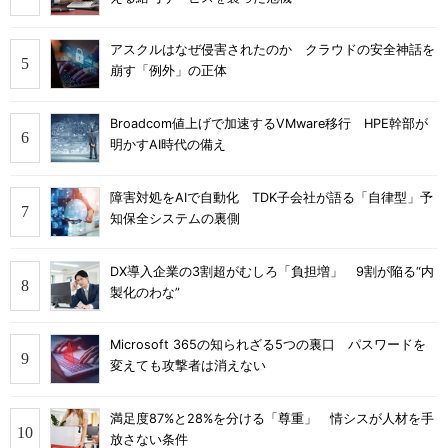
アスクルはなぜ侵害されたのか クラウドの安全神話を
崩す「例外」の正体
Broadcom値上げで加速するVMware移行 HPE幹部が
明かすAI時代の備え
障害対処をAIで自動化 TDK子会社が語る「自律型」予
知保全システムの裏側
DX導入企業の3割超がむしろ「負担増」 9割が陥る“内
製化のわな”
Microsoft 365の知られざる5つの裏口 パスワードを
変えても攻撃者は消えない
満足度87%と28%を分ける「尊重」 情シスが人材を手
放さない条件