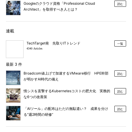
Googleのクラウド資格「Professional Cloud
読む
Architect」を取得すべき人とは？
連載
TechTarget発 先取りITトレンド
一覧
4340 Articles
最新 3 件
Broadcom値上げで加速するVMware移行 HPE幹部
読む
が明かすAI時代の備え
情シスを直撃するKubernetesコストの肥大化 実務的
読む
な6つの改善策
「AIツール」の配布はただの無駄遣い？ 成果を分け
読む
る“週2時間の研修”