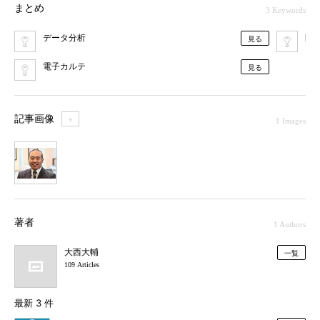
まとめ
3 Keywords
データ分析
医療
見る
電子カルテ
見る
記事画像
＋
1 Images
1
著者
1 Authors
大西大輔
一覧
109 Articles
最新 3 件