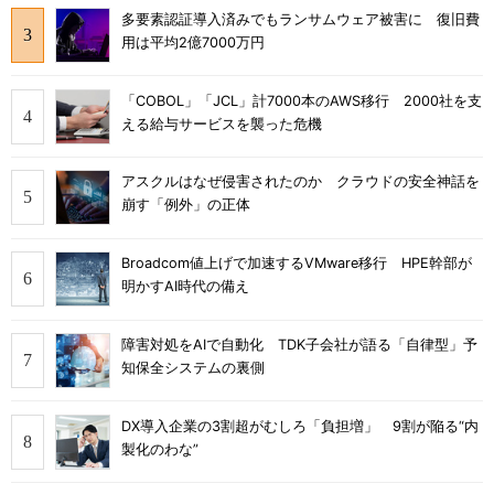
多要素認証導入済みでもランサムウェア被害に 復旧費
用は平均2億7000万円
「COBOL」「JCL」計7000本のAWS移行 2000社を支
える給与サービスを襲った危機
アスクルはなぜ侵害されたのか クラウドの安全神話を
崩す「例外」の正体
Broadcom値上げで加速するVMware移行 HPE幹部が
明かすAI時代の備え
障害対処をAIで自動化 TDK子会社が語る「自律型」予
知保全システムの裏側
DX導入企業の3割超がむしろ「負担増」 9割が陥る“内
製化のわな”