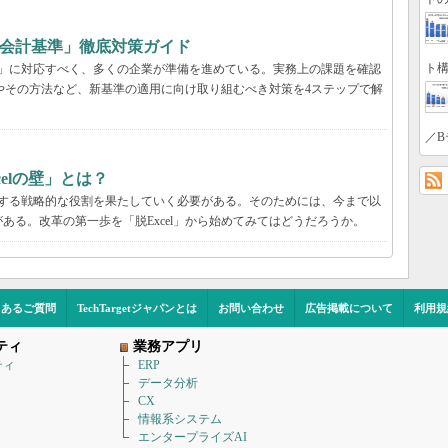
ース会計基準」徹底対策ガイド
ト構
基準」に対応すべく、多くの企業が準備を進めている。実務上の課題を確認
由やその方法など、新基準の適用に向け取り組むべき対策を4ステップで解
／B
elの壁」とは？
献する戦略的な役割を果たしていく必要がある。そのためには、今まで以
ある。改革の第一歩を「脱Excel」から始めてみてはどうだろうか。
くあるご質問
TechTargetジャパンとは
お問い合わせ
広告掲載について
利用規
ティ
業務アプリ
ティ
ERP
データ分析
CX
情報系システム
エンタープライズAI