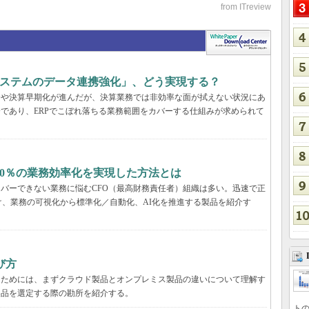
システムのデータ連携強化」、どう実現する？
合や決算早期化が進んだが、決算業務では非効率な面が拭えない状況にあ
分であり、ERPでこぼれ落ちる業務範囲をカバーする仕組みが求められて
20％の業務効率化を実現した方法とは
カバーできない業務に悩むCFO（最高財務責任者）組織は多い。迅速で正
、業務の可視化から標準化／自動化、AI化を推進する製品を紹介す
び方
るためには、まずクラウド製品とオンプレミス製品の違いについて理解す
製品を選定する際の勘所を紹介する。
トの