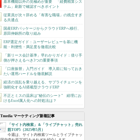
基本機能以外の見極めが重要 「経費精算シス
テム」刷新で確認すべきポイント
従業員が次々辞める「有害な職場」の残念すぎ
る共通点
国産ERPパッケージからクラウドERPへ移行、
原田伸銅所の取り組み
ERP選定ガイド：ユーザーレビューを基に機
能・利便性・満足度を徹底比較
「新リース会計基準」早わかりガイド：借り手
側が押さえるべき3つの重要事項
「口座振替」入門ガイド 導入前に知っておき
たい運用ハードルを徹底解説
経済の混乱を乗り越える、サプライチェーンを
強靭化するAI搭載型クラウドERP
不正とミスの温床は“秘伝のシート” 経理にお
けるExcel属人化への対処法は？
ITmedia マーケティング新着記事
「サイト内検索」＆「ライブチャット」売れ
筋TOP5（2025年5月）
今週は、サイト内検索ツールとライブチャッ
国内売れ筋TOP5をそれぞれ紹介します。