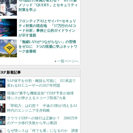
API設計の常識が変わる？ HTTP新
メソッド「QUERY」とセキュリティ
対策を学ぶ
フロンティアAIとサイバーセキュリ
ティ対策の現在地 「17万行のAIコ
ード分析」事例と公的ガイドライン
が示す道筋
「無線LANがつながらない」の苦情
をゼロに 3つの現場に学ぶネットワ
ーク改善術
»
一覧ページへ
ERP 新着記事
SAP保守を分割・離脱も可能に EU承認で
変わるECCユーザーの2027年問題
現場の“勝手な機能追加”でERP予算が崩壊
情シスが押さえるスコープ防衛7カ条
「即戦力」は幻想？ 中途の3割が消えるAI
時代のエンジニア生存戦略
クラウドERPへの移行は正解か？ 2800万件
のデータ移行失敗から学ぶ教訓
なぜ情シスは「何でも屋」になるのか 調査