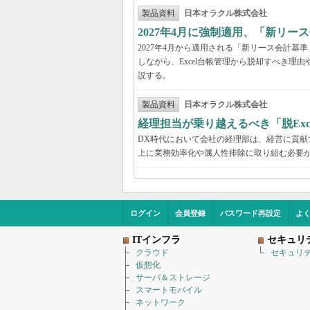
製品資料
日本オラクル株式会社
2027年4月に強制適用、「新リ
2027年4月から適用される「新リース会計
しながら、Excel台帳管理から脱却すべき理
説する。
製品資料
日本オラクル株式会社
経理担当が乗り越えるべき「脱Exc
DX時代において会社の経理部は、経営に貢
上に業務効率化や属人性排除に取り組む必要が
ログイン
会員登録
パスワード再設定
よ
ITインフラ
セキュリ
クラウド
セキュリ
仮想化
サーバ＆ストレージ
スマートモバイル
ネットワーク