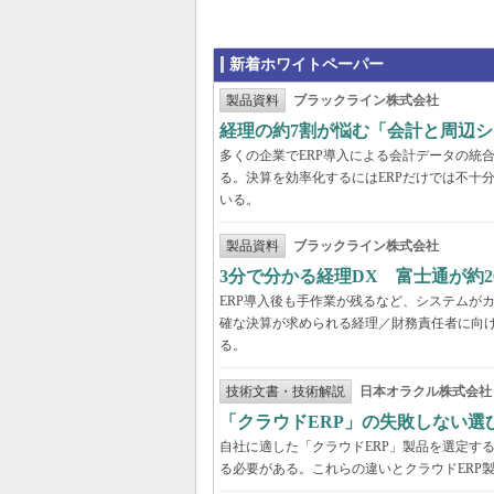
新着ホワイトペーパー
製品資料
ブラックライン株式会社
経理の約7割が悩む「会計と周辺
多くの企業でERP導入による会計データの統
る。決算を効率化するにはERPだけでは不十
いる。
製品資料
ブラックライン株式会社
3分で分かる経理DX 富士通が約
ERP導入後も手作業が残るなど、システムが
確な決算が求められる経理／財務責任者に向け
る。
技術文書・技術解説
日本オラクル株式会社
「クラウドERP」の失敗しない選
自社に適した「クラウドERP」製品を選定す
る必要がある。これらの違いとクラウドERP