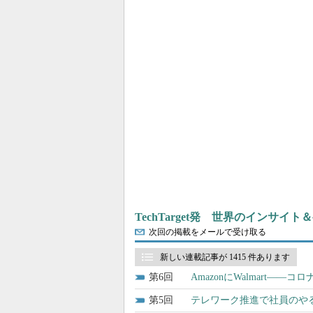
TechTarget発 世界のインサイ
次回の掲載をメールで受け取る
新しい連載記事が 1415 件あります
6
AmazonにWalmart――
5
テレワーク推進で社員のや