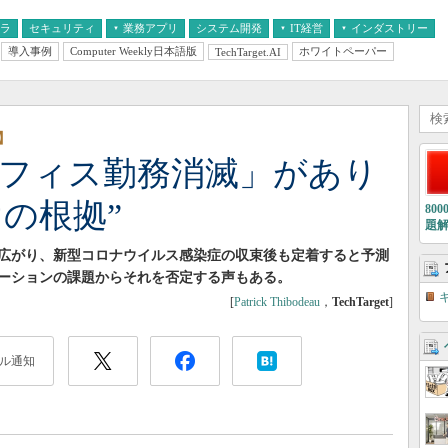
フラ
セキュリティ
業務アプリ
システム開発
IT経営
インダストリー
導入事例
Computer Weekly日本語版
ホワイトペーパー
TechTarget.AI
AI
経営とIT
医療IT
中堅・中小企業とIT
教育IT
向
】
オフィス勤務消滅」があり
の根拠”
80
題
広がり、新型コロナウイルス感染症の収束後も定着すると予測
ーションの課題からそれを否定する声もある。
[
Patrick Thibodeau
，
TechTarget
]
ル通知