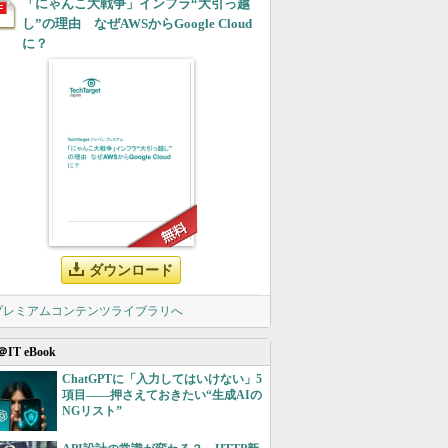
「にゃんこ大戦争」インフラ“大引っ越
し”の理由 なぜAWSからGoogle Cloud
に？
ダウンロード
 プレミアムコンテンツライブラリへ
＠IT eBook
ChatGPTに「入力してはいけない」5
項目――押さえておきたい“生成AIの
NGリスト”