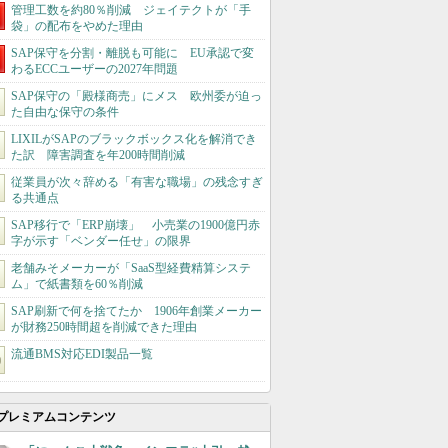
管理工数を約80％削減 ジェイテクトが「手
袋」の配布をやめた理由
SAP保守を分割・離脱も可能に EU承認で変
わるECCユーザーの2027年問題
SAP保守の「殿様商売」にメス 欧州委が迫っ
た自由な保守の条件
LIXILがSAPのブラックボックス化を解消でき
た訳 障害調査を年200時間削減
従業員が次々辞める「有害な職場」の残念すぎ
る共通点
SAP移行で「ERP崩壊」 小売業の1900億円赤
字が示す「ベンダー任せ」の限界
老舗みそメーカーが「SaaS型経費精算システ
ム」で紙書類を60％削減
SAP刷新で何を捨てたか 1906年創業メーカー
が財務250時間超を削減できた理由
流通BMS対応EDI製品一覧
プレミアムコンテンツ