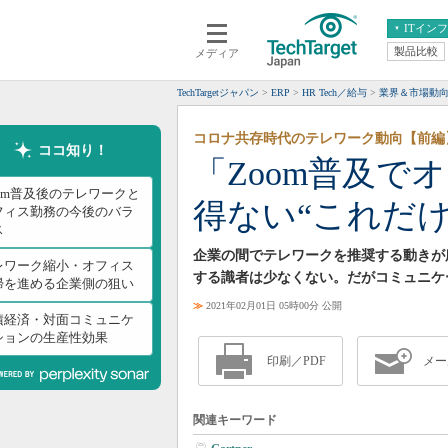
ITイン
製品比較
メディア
クラウド
エンタープライズ
ERP
仮想化
TechTargetジャパン
ERP
HR Tech／給与
業界＆市場動
データ分析
サーバ＆ストレージ
コロナ共存時代のテレワーク動向【前編
CX
スマートモバイル
ココ知り！
「Zoom普及で
情報系システム
ネットワーク
oom普及後のテレワークと
得ない“これだけ
システム運用管理
フィス勤務の今後のバラ
ス
企業の間でテレワークを推奨する動きが
レワーク縮小・オフィス
する識者は少なくない。だがコミュニケ
帰を進める企業側の狙い
≫
2021年02月01日 05時00分 公開
積経済・対面コミュニケ
ションの生産性効果
印刷／PDF
メー
関連キーワード