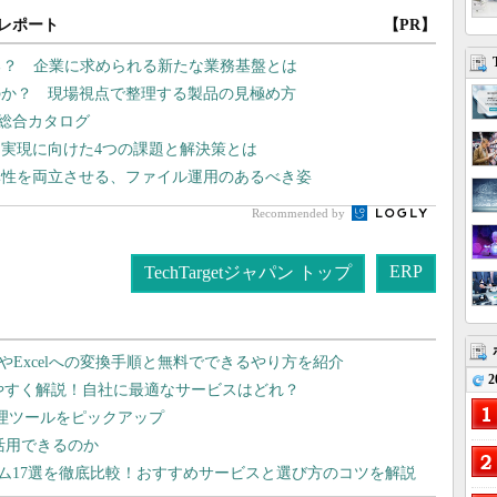
レポート
【PR】
る？ 企業に求められる新たな業務基盤とは
のか？ 現場視点で整理する製品の見極め方
」総合カタログ
 実現に向けた4つの課題と解決策とは
率性を両立させる、ファイル運用のあるべき姿
Recommended by
ERP
TechTargetジャパン トップ
dやExcelへの変換手順と無料でできるやり方を紹介
2
りやすく解説！自社に最適なサービスはどれ？
管理ツールをピックアップ
で活用できるのか
テム17選を徹底比較！おすすめサービスと選び方のコツを解説