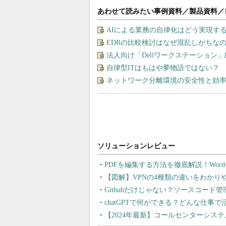
あわせて読みたい事例資料／製品資料／
AIによる業務の自律化はどう実現す
EDRの比較検討はなぜ混乱しがちな
法人向け「Dellワークステーション
自律型ITはもはや夢物語ではない？
ネットワーク分離環境の安全性と効
PDFを編集する方法を徹底解説！Wor
【図解】VPNの4種類の違いをわか
Githubだけじゃない？ソースコード
chatGPTで何ができる？どんな仕事
【2024年最新】コールセンターシス