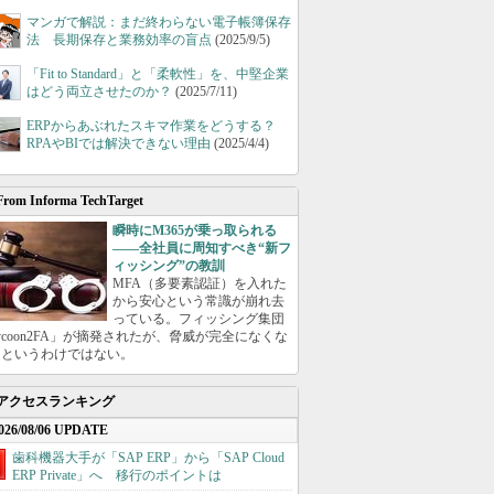
マンガで解説：まだ終わらない電子帳簿保存
法 長期保存と業務効率の盲点
(2025/9/5)
「Fit to Standard」と「柔軟性」を、中堅企業
はどう両立させたのか？
(2025/7/11)
ERPからあぶれたスキマ作業をどうする？
RPAやBIでは解決できない理由
(2025/4/4)
From Informa TechTarget
瞬時にM365が乗っ取られる
――全社員に周知すべき“新フ
ィッシング”の教訓
MFA（多要素認証）を入れた
から安心という常識が崩れ去
っている。フィッシング集団
ycoon2FA」が摘発されたが、脅威が完全になくな
たというわけではない。
アクセスランキング
026/08/06 UPDATE
歯科機器大手が「SAP ERP」から「SAP Cloud
ERP Private」へ 移行のポイントは