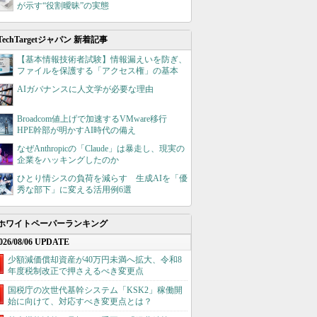
が示す“役割曖昧”の実態
TechTargetジャパン 新着記事
【基本情報技術者試験】情報漏えいを防ぎ、
ファイルを保護する「アクセス権」の基本
AIガバナンスに人文学が必要な理由
Broadcom値上げで加速するVMware移行
HPE幹部が明かすAI時代の備え
なぜAnthropicの「Claude」は暴走し、現実の
企業をハッキングしたのか
ひとり情シスの負荷を減らす 生成AIを「優
秀な部下」に変える活用例6選
ホワイトペーパーランキング
026/08/06 UPDATE
少額減価償却資産が40万円未満へ拡大、令和8
年度税制改正で押さえるべき変更点
国税庁の次世代基幹システム「KSK2」稼働開
始に向けて、対応すべき変更点とは？