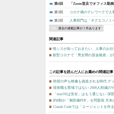
4
「Zoom普及でオフィス勤
3
コロナ禍のテレワークで人
2
人事部門は「ギグエコノミー」
過去の連載記事が 1 件あります
関連記事
情シスが知っておきたい、人事のお仕
新型コロナで「男女間の賃金格差」が拡大