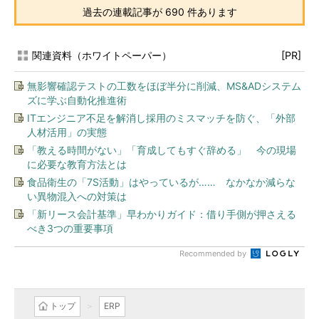
過去の連載記事が 690 件あります
関連資料（ホワイトペーパー）
[PR]
無影響確認テストの工数をほぼ半分に削減、MS&ADシステム
ズに学ぶ自動化推進術
ITエンジニア不足を解消し採用のミスマッチを防ぐ、「外部
人材活用」の実態
「教える時間がない」「育成してもすぐ辞める」 今の現場
に必要な教育方法とは
食品衛生の「7S活動」はやっているが…… なかなか減らな
い異物混入への対策は
「新リース会計基準」早わかりガイド：借り手側が押さえる
べき3つの重要事項
Recommended by
トップ
ERP