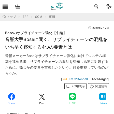
トップ
ERP
SCM
事例
2021年2月2日
Boseのサプライチェーン強化【中編】
音響大手Boseに聞く、サプライチェーンの混乱を
いち早く察知する4つの要素とは
音響メーカーBoseはサプライチェーン強化に向けてシステム構
築を進める際、サプライチェーンの混乱を察知し迅速に対処する
ために、幾つかの要素を重視したという。何を重視しているのだ
ろうか。
[
Jim O'Donnell
，TechTarget]
PC用表示
関連情報
Share
Post
LINE
Hatena