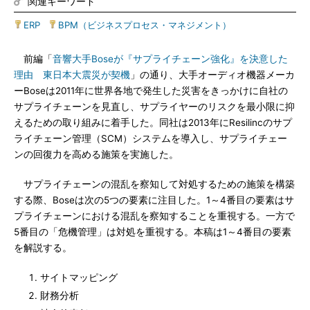
関連キーワード
ERP
|
BPM（ビジネスプロセス・マネジメント）
前編「
音響大手Boseが『サプライチェーン強化』を決意した
理由 東日本大震災が契機
」の通り、大手オーディオ機器メーカ
ーBoseは2011年に世界各地で発生した災害をきっかけに自社の
サプライチェーンを見直し、サプライヤーのリスクを最小限に抑
えるための取り組みに着手した。同社は2013年にResilincのサプ
ライチェーン管理（SCM）システムを導入し、サプライチェー
ンの回復力を高める施策を実施した。
サプライチェーンの混乱を察知して対処するための施策を構築
する際、Boseは次の5つの要素に注目した。1～4番目の要素はサ
プライチェーンにおける混乱を察知することを重視する。一方で
5番目の「危機管理」は対処を重視する。本稿は1～4番目の要素
を解説する。
サイトマッピング
財務分析