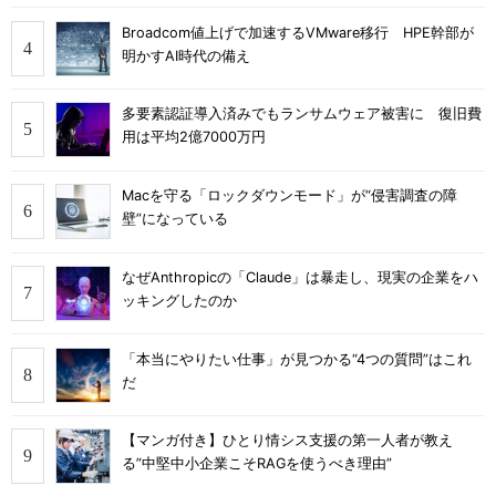
Broadcom値上げで加速するVMware移行 HPE幹部が
明かすAI時代の備え
多要素認証導入済みでもランサムウェア被害に 復旧費
用は平均2億7000万円
Macを守る「ロックダウンモード」が“侵害調査の障
壁”になっている
なぜAnthropicの「Claude」は暴走し、現実の企業をハ
ッキングしたのか
「本当にやりたい仕事」が見つかる“4つの質問”はこれ
だ
【マンガ付き】ひとり情シス支援の第一人者が教え
る”中堅中小企業こそRAGを使うべき理由”