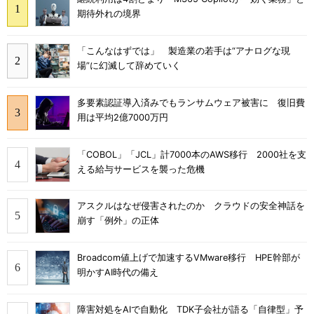
期待外れの境界
「こんなはずでは」 製造業の若手は“アナログな現
場”に幻滅して辞めていく
多要素認証導入済みでもランサムウェア被害に 復旧費
用は平均2億7000万円
「COBOL」「JCL」計7000本のAWS移行 2000社を支
える給与サービスを襲った危機
アスクルはなぜ侵害されたのか クラウドの安全神話を
崩す「例外」の正体
Broadcom値上げで加速するVMware移行 HPE幹部が
明かすAI時代の備え
障害対処をAIで自動化 TDK子会社が語る「自律型」予