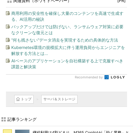
関連資料（ホワイトペーパー）
[PR]
商用利用の安全性を確保し大量のコンテンツを高速で生成す
る、AI活用の秘訣
バックアップだけでは防げない、ランサムウェア対策に必要
なクリーンな復元とは
“何も残さない”データ消去を実現するための具体的な方法
Kubernetes環境の規模拡大に伴う運用負荷からエンジニアを
解放する方法とは...
AIベースのアプリケーションを自社構築する上で克服すべき
課題と解決策
Recommended by
トップ
サーバ＆ストレージ
記事ランキング
継続利用は4割どまり M365 Copilotが「効く業務」と