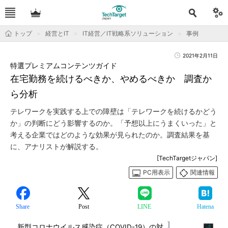
トップ
経営とIT
IT経営／IT戦略系ソリューション
事例
2021年2月11日
特選プレミアムコンテンツガイド
在宅勤務を続けるべきか、やめるべきか 調査か
ら分析
テレワークを実践する上での障壁は「テレワークを続けるかどう
か」の判断にどう影響するのか。「予想以上にうまくいった」と
考える企業ではどのような効果が見られたのか。調査結果を基
に、アナリストが解説する。
[TechTargetジャパン]
PC用表示
関連情報
Share
Post
LINE
Hatena
新型コロナウイルス感染症（COVID-19）の対