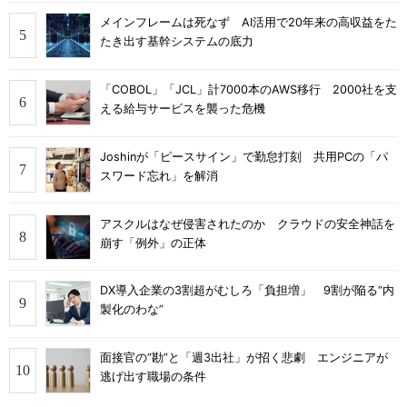
メインフレームは死なず AI活用で20年来の高収益をた
たき出す基幹システムの底力
「COBOL」「JCL」計7000本のAWS移行 2000社を支
える給与サービスを襲った危機
Joshinが「ピースサイン」で勤怠打刻 共用PCの「パ
スワード忘れ」を解消
アスクルはなぜ侵害されたのか クラウドの安全神話を
崩す「例外」の正体
DX導入企業の3割超がむしろ「負担増」 9割が陥る“内
製化のわな”
面接官の“勘”と「週3出社」が招く悲劇 エンジニアが
逃げ出す職場の条件