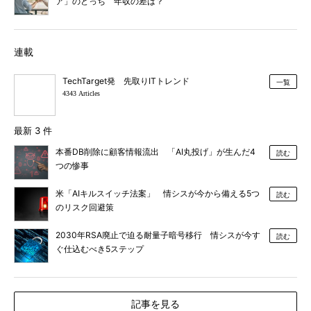
ア」のどっち 年収の差は？
連載
TechTarget発 先取りITトレンド
一覧
4343 Articles
最新 3 件
本番DB削除に顧客情報流出 「AI丸投げ」が生んだ4
読む
つの惨事
米「AIキルスイッチ法案」 情シスが今から備える5つ
読む
のリスク回避策
2030年RSA廃止で迫る耐量子暗号移行 情シスが今す
読む
ぐ仕込むべき5ステップ
記事を見る