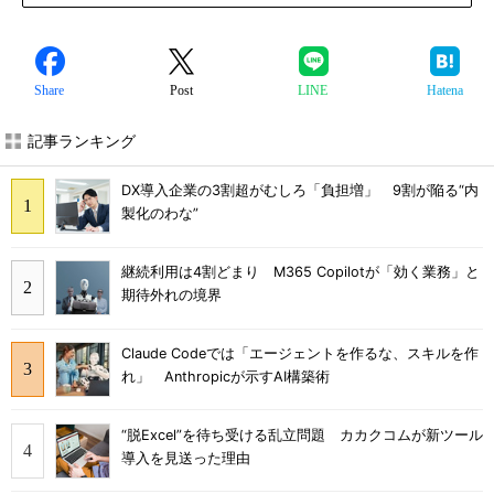
Share
Post
LINE
Hatena
記事ランキング
DX導入企業の3割超がむしろ「負担増」 9割が陥る“内
製化のわな”
継続利用は4割どまり M365 Copilotが「効く業務」と
期待外れの境界
Claude Codeでは「エージェントを作るな、スキルを作
れ」 Anthropicが示すAI構築術
“脱Excel”を待ち受ける乱立問題 カカクコムが新ツール
導入を見送った理由