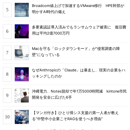
Broadcom値上げで加速するVMware移行 HPE幹部が
明かすAI時代の備え
多要素認証導入済みでもランサムウェア被害に 復旧費
用は平均2億7000万円
Macを守る「ロックダウンモード」が“侵害調査の障
壁”になっている
なぜAnthropicの「Claude」は暴走し、現実の企業をハ
ッキングしたのか
沖縄電力、Notes脱却で年1万5000時間減 kintone市民
開発を安全に広げた6手
【マンガ付き】ひとり情シス支援の第一人者が教え
る”中堅中小企業こそRAGを使うべき理由”