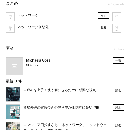
まとめ
4 Keywords
ネットワーク
VP
見る
ネットワーク仮想化
在
見る
著者
1 Authors
Michaela Goss
一覧
54 Articles
最新 3 件
生成AIを上手く使う側になるために必要な視点
読む
業務外注の界隈でAIの導入率が圧倒的に高い理由
読む
エンジニア目指すなら「ネットワーク」「ソフトウェ
読む