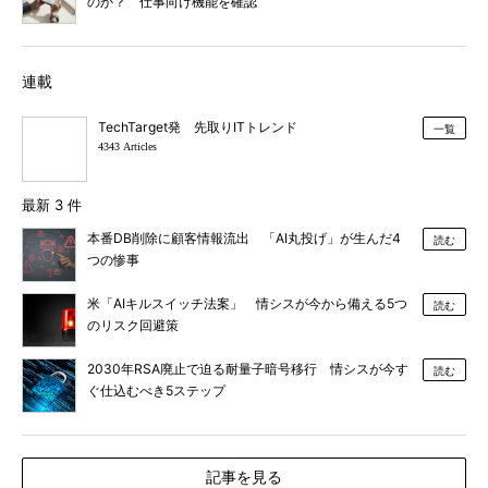
のか？ 仕事向け機能を確認
連載
TechTarget発 先取りITトレンド
一覧
4343 Articles
最新 3 件
本番DB削除に顧客情報流出 「AI丸投げ」が生んだ4
読む
つの惨事
米「AIキルスイッチ法案」 情シスが今から備える5つ
読む
のリスク回避策
2030年RSA廃止で迫る耐量子暗号移行 情シスが今す
読む
ぐ仕込むべき5ステップ
記事を見る