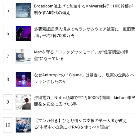
Broadcom値上げで加速するVMware移行 HPE幹部が
明かすAI時代の備え
多要素認証導入済みでもランサムウェア被害に 復旧費
用は平均2億7000万円
Macを守る「ロックダウンモード」が“侵害調査の障
壁”になっている
なぜAnthropicの「Claude」は暴走し、現実の企業をハ
ッキングしたのか
沖縄電力、Notes脱却で年1万5000時間減 kintone市民
開発を安全に広げた6手
【マンガ付き】ひとり情シス支援の第一人者が教え
る”中堅中小企業こそRAGを使うべき理由”