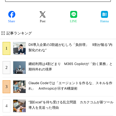
Share
Post
LINE
Hatena
記事ランキング
DX導入企業の3割超がむしろ「負担増」 9割が陥る“内
製化のわな”
継続利用は4割どまり M365 Copilotが「効く業務」と
期待外れの境界
Claude Codeでは「エージェントを作るな、スキルを作
れ」 Anthropicが示すAI構築術
“脱Excel”を待ち受ける乱立問題 カカクコムが新ツール
導入を見送った理由