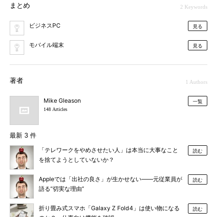
まとめ
2 Keywords
ビジネスPC
見る
モバイル端末
見る
著者
1 Authors
Mike Gleason
一覧
148 Articles
最新 3 件
「テレワークをやめさせたい人」は本当に大事なこと
読む
を捨てようとしていないか？
Appleでは「出社の良さ」が生かせない――元従業員が
読む
語る“切実な理由”
折り畳み式スマホ「Galaxy Z Fold4」は使い物になる
読む