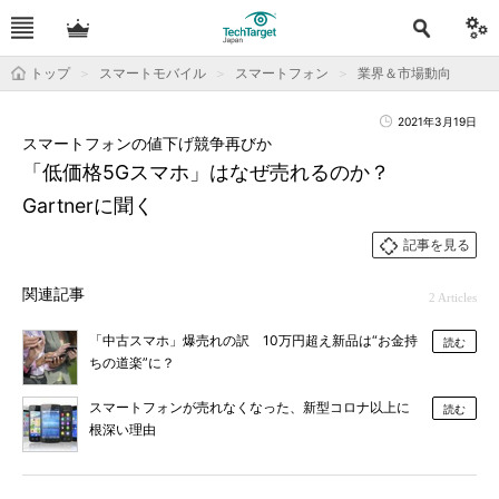
トップ
スマートモバイル
スマートフォン
業界＆市場動向
2021年3月19日
スマートフォンの値下げ競争再びか
「低価格5Gスマホ」はなぜ売れるのか？
Gartnerに聞く
記事を見る
関連記事
2 Articles
「中古スマホ」爆売れの訳 10万円超え新品は“お金持
読む
ちの道楽”に？
スマートフォンが売れなくなった、新型コロナ以上に
読む
根深い理由