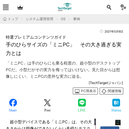
トップ
システム運用管理
OS
事例
2021年5月6日
特選プレミアムコンテンツガイド
手のひらサイズの「ミニPC」 その大き過ぎる実
力とは
「ミニPC」は手のひらにも乗る程度の、超小型のデスクトップ
PCだ。小型だがその実力を侮ってはいけない。見た目からは想
像しにくい、ミニPCの意外な実力に迫る。
[TechTargetジャパン]
PC用表示
関連情報
Share
Post
LINE
Hatena
超小型デバイスである「ミニPC」は、その大
きさからは想像ができないくらい多様なタスク