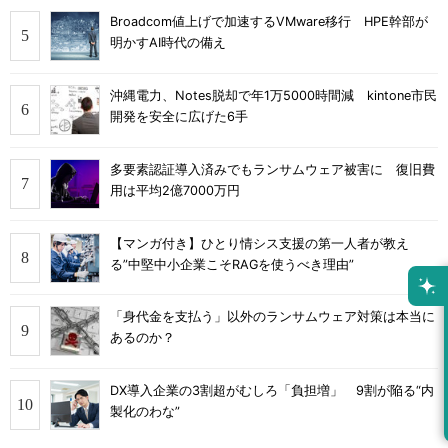
Broadcom値上げで加速するVMware移行 HPE幹部が
明かすAI時代の備え
沖縄電力、Notes脱却で年1万5000時間減 kintone市民
開発を安全に広げた6手
多要素認証導入済みでもランサムウェア被害に 復旧費
用は平均2億7000万円
【マンガ付き】ひとり情シス支援の第一人者が教え
る”中堅中小企業こそRAGを使うべき理由”
「身代金を支払う」以外のランサムウェア対策は本当に
あるのか？
DX導入企業の3割超がむしろ「負担増」 9割が陥る“内
製化のわな”