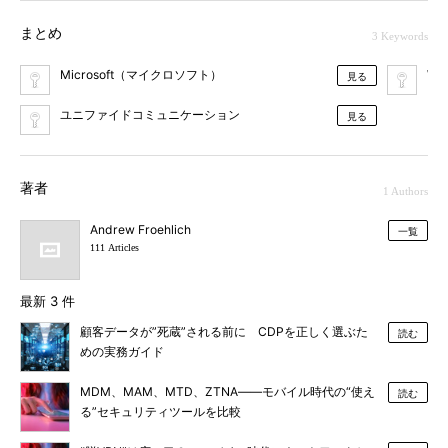
まとめ
3 Keywords
Microsoft（マイクロソフト）
We
見る
ユニファイドコミュニケーション
見る
著者
1 Authors
Andrew Froehlich
一覧
111 Articles
最新 3 件
顧客データが”死蔵”される前に CDPを正しく選ぶた
読む
めの実務ガイド
MDM、MAM、MTD、ZTNA――モバイル時代の“使え
読む
る”セキュリティツールを比較