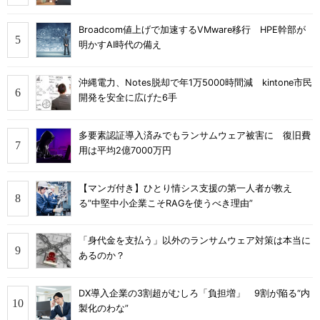
Broadcom値上げで加速するVMware移行 HPE幹部が
明かすAI時代の備え
沖縄電力、Notes脱却で年1万5000時間減 kintone市民
開発を安全に広げた6手
多要素認証導入済みでもランサムウェア被害に 復旧費
用は平均2億7000万円
【マンガ付き】ひとり情シス支援の第一人者が教え
る”中堅中小企業こそRAGを使うべき理由”
「身代金を支払う」以外のランサムウェア対策は本当に
あるのか？
DX導入企業の3割超がむしろ「負担増」 9割が陥る“内
製化のわな”