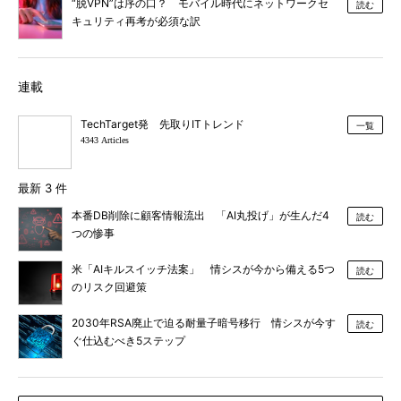
“脱VPN”は序の口？ モバイル時代にネットワークセ
読む
キュリティ再考が必須な訳
連載
TechTarget発 先取りITトレンド
一覧
4343 Articles
最新 3 件
本番DB削除に顧客情報流出 「AI丸投げ」が生んだ4
読む
つの惨事
米「AIキルスイッチ法案」 情シスが今から備える5つ
読む
のリスク回避策
2030年RSA廃止で迫る耐量子暗号移行 情シスが今す
読む
ぐ仕込むべき5ステップ