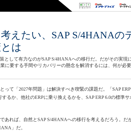
に考えたい、SAP S/4HANA
策とは
避策として有力なのがSAP S/4HANAへの移行だ。だがその
作業に要する手間やリカバリーの懸念を解消するには、何が必
とって「2027年問題」は解決すべき喫緊の課題だ。「SAP ERP
移行するか、他社のERPに乗り換えるかを、SAP ERP 6.0の標
であれば、自然とSAP S/4HANAへの移行を考えるだろう。
HANA」だ。