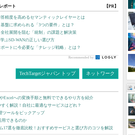
レポート
【PR】
回答精度を高めるセマンティックレイヤーとは
タ基盤に求められる「3つの要件」とは？
 全社展開を阻む「統制」の課題と解決策
学ぶSD-WANの正しい選び方
サポートに今必要な「ナレッジ戦略」とは？
Recommended by
TechTargetジャパン トップ
ネットワーク
dやExcelへの変換手順と無料でできるやり方を紹介
りやすく解説！自社に最適なサービスはどれ？
管理ツールをピックアップ
で活用できるのか
テム17選を徹底比較！おすすめサービスと選び方のコツを解説