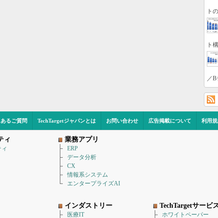
トの
ト構
／B
くあるご質問
TechTargetジャパンとは
お問い合わせ
広告掲載について
利用規
ティ
業務アプリ
ティ
ERP
データ分析
CX
情報系システム
エンタープライズAI
インダストリー
TechTargetサービ
医療IT
ホワイトペーパー