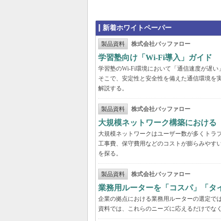
新着ホワイトペーパー
製品資料
株式会社バッファロー
学習塾向け「Wi-Fi導入」ガイド
学習塾のWi-Fi環境において「通信速度が
そこで、安定性と安全性を備えた通信環境を
解説する。
製品資料
株式会社バッファロー
大規模ネットワーク構築における
大規模ネットワークはユーザー数が多くトラ
工事費、保守費用などのコストが膨らみやす
を探る。
製品資料
株式会社バッファロー
業務用ルーターを「コスパ」「タ
企業の拠点における業務用ルーターの選定で
資料では、これらのニーズに応えるだけでな