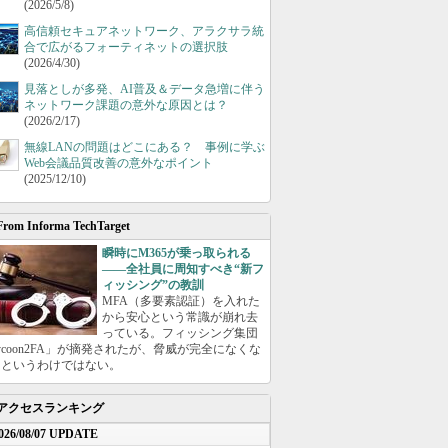
(2026/5/8)
高信頼セキュアネットワーク、アラクサラ統
合で広がるフォーティネットの選択肢
(2026/4/30)
見落としが多発、AI普及＆データ急増に伴う
ネットワーク課題の意外な原因とは？
(2026/2/17)
無線LANの問題はどこにある？ 事例に学ぶ
Web会議品質改善の意外なポイント
(2025/12/10)
From Informa TechTarget
瞬時にM365が乗っ取られる
――全社員に周知すべき“新フ
ィッシング”の教訓
MFA（多要素認証）を入れた
から安心という常識が崩れ去
っている。フィッシング集団
ycoon2FA」が摘発されたが、脅威が完全になくな
たというわけではない。
アクセスランキング
026/08/07 UPDATE