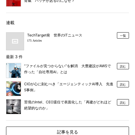
脅威 パッチがあるのになぜ？
連載
TechTarget発 世界のITニュース
一覧
175 Articles
最新 3 件
“ファイルが見つからない”を解消 大豊建設がAWSで
読む
作った「自社専用AI」とは
CIOが心に刻むべき「エージェンティックAI導入 先進
読む
5事例」
苦境のIntel、CEO退任で表面化した「再建がどれほど
読む
絶望的なのか」
記事を見る