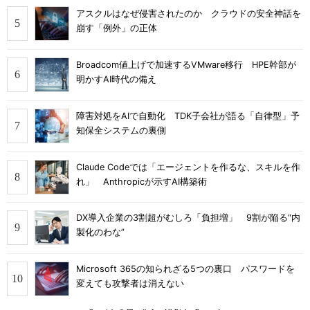
アスクルはなぜ侵害されたのか クラウドの安全神話を
崩す「例外」の正体
Broadcom値上げで加速するVMware移行 HPE幹部が
明かすAI時代の備え
障害対処をAIで自動化 TDK子会社が語る「自律型」予
知保全システムの裏側
Claude Codeでは「エージェントを作るな、スキルを作
れ」 Anthropicが示すAI構築術
DX導入企業の3割超がむしろ「負担増」 9割が陥る“内
製化のわな”
Microsoft 365の知られざる5つの裏口 パスワードを
変えても攻撃者は消えない