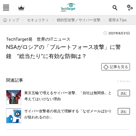
トップ
セキュリティ
標的型攻撃／サイバー攻撃
運用＆Tips
2021年8月31日
TechTarget発 世界のITニュース
NSAがロシアの「ブルートフォース攻撃」に警
鐘 “総当たり”に有効な防御は？
記事を見る
関連記事
2 Articles
東京五輪で増えるサイバー攻撃、「自社は無関係」と
読む
考えてはいけない理由
サイバー攻撃者の視点で理解する「なぜメールばかり
読む
が狙われるのか」