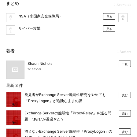
まとめ
3 Keywords
NSA（米国家安全保障局）
セ
見る
サイバー攻撃
見る
著者
1 Authors
Shaun Nichols
一覧
72 Articles
最新 3 件
発見者がExchange Server脆弱性研究をやめても
読む
「ProxyLogon」が危険なままの訳
Exchange Serverの脆弱性「ProxyRelay」を巡る問
読む
題 “あれ”が遅過ぎた？
消えないExchange Server脆弱性「ProxyLogon」の
読む