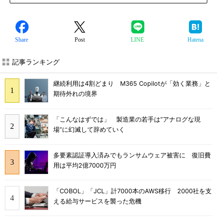
Share
Post
LINE
Hatena
記事ランキング
継続利用は4割どまり M365 Copilotが「効く業務」と
期待外れの境界
「こんなはずでは」 製造業の若手は“アナログな現
場”に幻滅して辞めていく
多要素認証導入済みでもランサムウェア被害に 復旧費
用は平均2億7000万円
「COBOL」「JCL」計7000本のAWS移行 2000社を支
える給与サービスを襲った危機