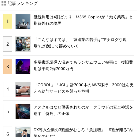
記事ランキング
継続利用は4割どまり M365 Copilotが「効く業務」と
期待外れの境界
「こんなはずでは」 製造業の若手は“アナログな現
場”に幻滅して辞めていく
多要素認証導入済みでもランサムウェア被害に 復旧費
用は平均2億7000万円
「COBOL」「JCL」計7000本のAWS移行 2000社を支
える給与サービスを襲った危機
アスクルはなぜ侵害されたのか クラウドの安全神話を
崩す「例外」の正体
DX導入企業の3割超がむしろ「負担増」 9割が陥る“内
製化のわな”