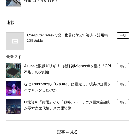
仕事”はどう変わる？
連載
Computer Weekly発 世界に学ぶIT導入・活用術
一覧
2069 Articles
最新 3 件
Azureは限界ギリギリ 絶好調Microsoftを襲う「GPU
読む
不足」の深刻度
なぜAnthropicの「Claude」は暴走し、現実の企業を
読む
ハッキングしたのか
IT投資を「費用」から「戦略」へ サウジ巨大金融街
読む
が示す次世代情シスの理想像
記事を見る