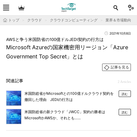
トップ
クラウド
クラウドコンピューティング
業界＆市場動向
2021年10月8日
AWSと争う米国防省の100億ドルJEDI契約の行方は
Microsoft Azureの国家機密用リージョン「Azure
Government Top Secret」とは
記事を見る
関連記事
2 Articles
米国防総省がMicrosoftとの100億ドルクラウド契約を
読む
撤回した理由 JEDIの行方は
米国防総省の新クラウド「JWCC」契約の勝者は
読む
MicrosoftかAWSか、それとも……