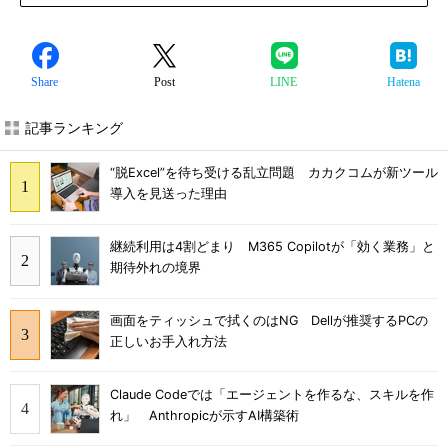
Share
Post
LINE
Hatena
記事ランキング
“脱Excel”を待ち受ける乱立問題 カカクコムが新ツール
導入を見送った理由
継続利用は4割どまり M365 Copilotが「効く業務」と
期待外れの境界
画面をティッシュで拭くのはNG Dellが推奨するPCの
正しいお手入れ方法
Claude Codeでは「エージェントを作るな、スキルを作
れ」 Anthropicが示すAI構築術