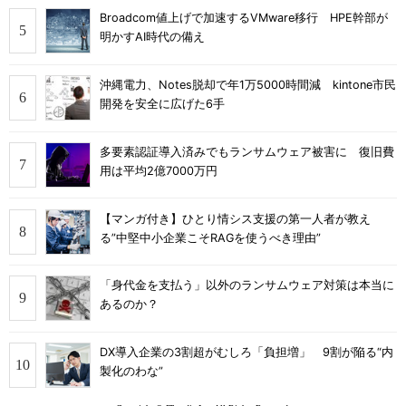
Broadcom値上げで加速するVMware移行 HPE幹部が
明かすAI時代の備え
沖縄電力、Notes脱却で年1万5000時間減 kintone市民
開発を安全に広げた6手
多要素認証導入済みでもランサムウェア被害に 復旧費
用は平均2億7000万円
【マンガ付き】ひとり情シス支援の第一人者が教え
る”中堅中小企業こそRAGを使うべき理由”
「身代金を支払う」以外のランサムウェア対策は本当に
あるのか？
DX導入企業の3割超がむしろ「負担増」 9割が陥る“内
製化のわな”