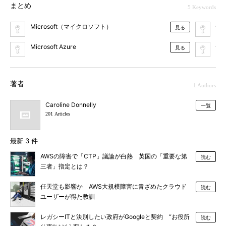
まとめ
5 Keywords
Microsoft（マイクロソフト）
デ
見る
Microsoft Azure
デ
見る
著者
1 Authors
Caroline Donnelly
一覧
201 Articles
最新 3 件
AWSの障害で「CTP」議論が白熱 英国の「重要な第
読む
三者」指定とは？
任天堂も影響か AWS大規模障害に青ざめたクラウド
読む
ユーザーが得た教訓
レガシーITと決別したい政府がGoogleと契約 “お役所
読む