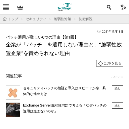
トップ
セキュリティ
脆弱性対策
技術解説
2021年11月18日
パッチ適用が難しい6つの理由【第1回】
企業が「パッチ」を適用しない理由と、“脆弱性放
置企業”を責められない理由
記事を見る
関連記事
2 Articles
セキュリティパッチの検証と導入はスピードが命、具
読む
体的な進め方は
Exchange Server脆弱性問題で考える「なぜパッチの
読む
適用は進まないのか」