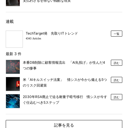
支払わざるを得ない残酷な現実
連載
TechTarget発 先取りITトレンド
一覧
4343 Articles
最新 3 件
本番DB削除に顧客情報流出 「AI丸投げ」が生んだ4
読む
つの惨事
米「AIキルスイッチ法案」 情シスが今から備える5つ
読む
のリスク回避策
2030年RSA廃止で迫る耐量子暗号移行 情シスが今す
読む
ぐ仕込むべき5ステップ
記事を見る