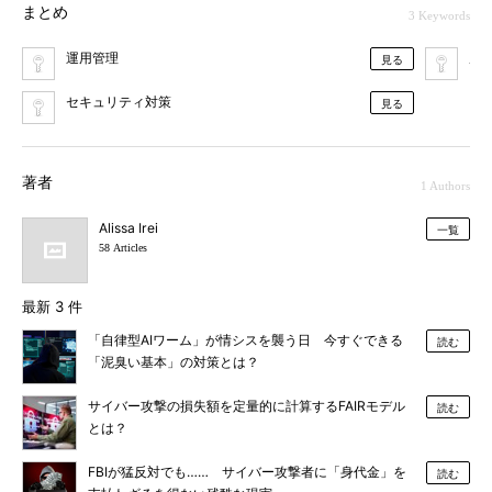
まとめ
3 Keywords
運用管理
脆
見る
セキュリティ対策
見る
著者
1 Authors
Alissa Irei
一覧
58 Articles
最新 3 件
「自律型AIワーム」が情シスを襲う日 今すぐできる
読む
「泥臭い基本」の対策とは？
サイバー攻撃の損失額を定量的に計算するFAIRモデル
読む
とは？
FBIが猛反対でも…… サイバー攻撃者に「身代金」を
読む