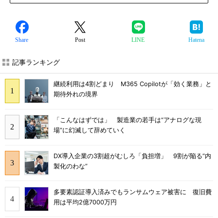
Share
Post
LINE
Hatena
記事ランキング
継続利用は4割どまり M365 Copilotが「効く業務」と
期待外れの境界
「こんなはずでは」 製造業の若手は“アナログな現
場”に幻滅して辞めていく
DX導入企業の3割超がむしろ「負担増」 9割が陥る“内
製化のわな”
多要素認証導入済みでもランサムウェア被害に 復旧費
用は平均2億7000万円