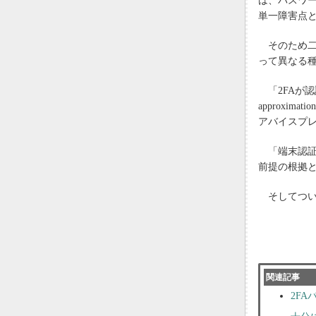
は、パスワ
単一障害点
そのため二要
って異なる
「2FAが認
approxim
アバイスプレ
「端末認証
前提の根拠
そしてつい
関連記事
2F