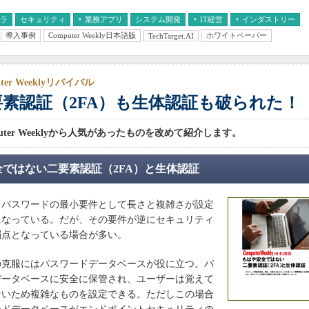
フラ
セキュリティ
業務アプリ
システム開発
IT経営
インダストリー
導入事例
Computer Weekly日本語版
ホワイトペーパー
TechTarget.AI
AI
経営とIT
医療IT
中堅・中小企業とIT
教育IT
uter Weeklyリバイバル
要素認証（2FA）も生体認証も破られた！
uter Weeklyから人気があったものを改めて紹介します。
全ではない二要素認証（2FA）と生体認証
パスワードの最小要件として長さと複雑さが設定
になっている。だが、その要件が逆にセキュリティ
弱点となっている場合が多い。
克服にはパスワードデータベースが役に立つ。パ
データベースに安全に保管され、ユーザーは覚えて
ないため複雑なものを設定できる。ただしこの場合