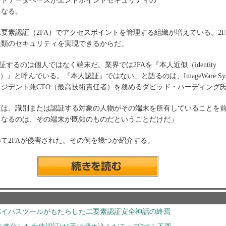
ードデータベースがエンドポイントセキュリティの
となる。
素認証（2FA）でアクセスポイントを管理する組織が増えている。2F
種類のセキュリティを実現できるからだ。
証するのは個人ではなく端末だ。業界では2FAを『本人近似（identity
ation）』と呼んでいる。『本人認証』ではない」と語るのは、ImageWare Sy
ジデント兼CTO（最高技術責任者）を務めるダビッド・ハーディング
は、識別または認証する対象の人物がその端末を所有していることを
となるのは、その端末が既知のものだということだけだ」
て2FAが侵害された。その例を幾つか紹介する。
Aバイパスツールがもたらした二要素認証安全神話の終焉