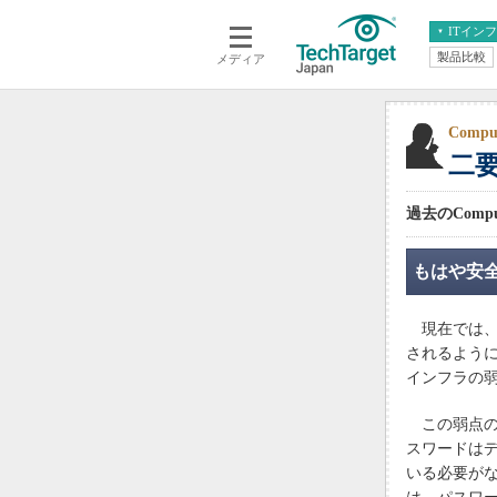
ITイン
製品比較
メディア
クラウド
エンタープライズ
ERP
仮想化
データ分析
サーバ＆ストレージ
Comp
二
CX
スマートモバイル
情報系システム
ネットワーク
過去のComp
システム運用管理
もはや安
現在では、
されるよう
インフラの
この弱点の
スワードは
いる必要が