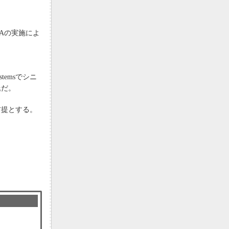
Aの実施によ
stemsでシニ
氏だ。
前提とする。