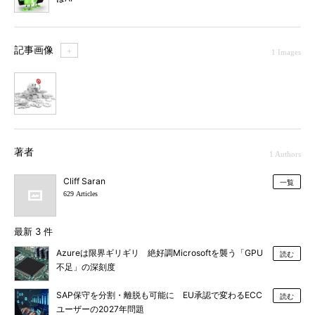
記事画像
＋
1 Images
1
著者
1 Authors
Cliff Saran
一覧
629 Articles
最新 3 件
Azureは限界ギリギリ 絶好調Microsoftを襲う「GPU
読む
不足」の深刻度
SAP保守を分割・離脱も可能に EU承認で変わるECC
読む
ユーザーの2027年問題