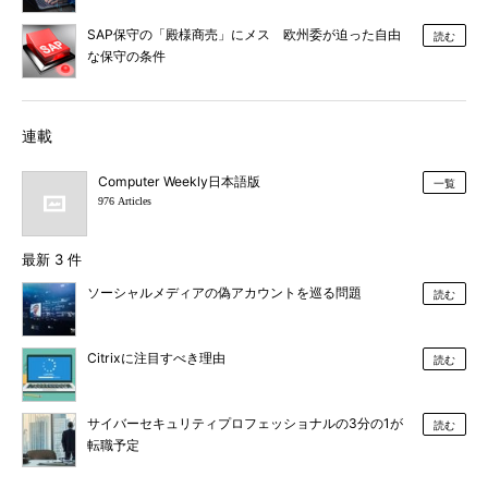
SAP保守の「殿様商売」にメス 欧州委が迫った自由
読む
な保守の条件
連載
Computer Weekly日本語版
一覧
976 Articles
最新 3 件
ソーシャルメディアの偽アカウントを巡る問題
読む
Citrixに注目すべき理由
読む
サイバーセキュリティプロフェッショナルの3分の1が
読む
転職予定