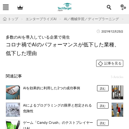
トップ
エンタープライズAI
AI／機械学習／ディープラーニング
運
2021年12月25日
多数のAIを導入している企業で発生
コロナ禍でAIのパフォーマンスが低下した業種、
低下した理由
記事を見る
関連記事
5 Articles
AIを効果的に利用した2つの成功事例
読む
AIによるプログラミングの限界と想定される
読む
危険性
ゲーム「Candy Crush」のテストプレイヤー
読む
はAI