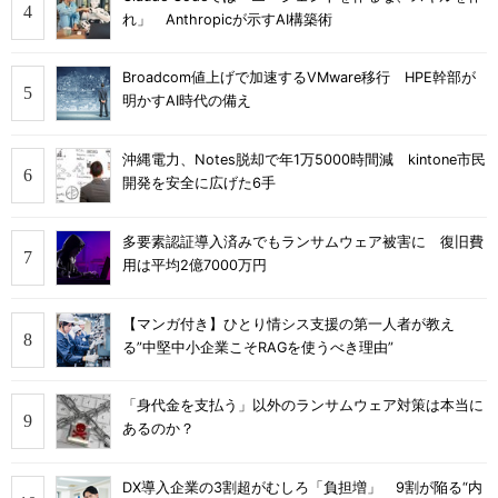
れ」 Anthropicが示すAI構築術
Broadcom値上げで加速するVMware移行 HPE幹部が
明かすAI時代の備え
沖縄電力、Notes脱却で年1万5000時間減 kintone市民
開発を安全に広げた6手
多要素認証導入済みでもランサムウェア被害に 復旧費
用は平均2億7000万円
【マンガ付き】ひとり情シス支援の第一人者が教え
る”中堅中小企業こそRAGを使うべき理由”
「身代金を支払う」以外のランサムウェア対策は本当に
あるのか？
DX導入企業の3割超がむしろ「負担増」 9割が陥る“内