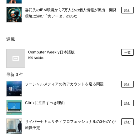
委託先のIBM環境から7万人分の個人情報が流出 開発
読む
環境に潜む「実データ」のわな
連載
Computer Weekly日本語版
一覧
976 Articles
最新 3 件
ソーシャルメディアの偽アカウントを巡る問題
読む
Citrixに注目すべき理由
読む
サイバーセキュリティプロフェッショナルの3分の1が
読む
転職予定