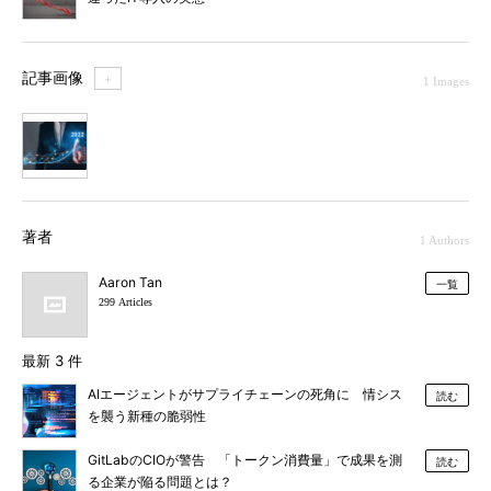
記事画像
＋
1 Images
1
著者
1 Authors
Aaron Tan
一覧
299 Articles
最新 3 件
AIエージェントがサプライチェーンの死角に 情シス
読む
を襲う新種の脆弱性
GitLabのCIOが警告 「トークン消費量」で成果を測
読む
る企業が陥る問題とは？