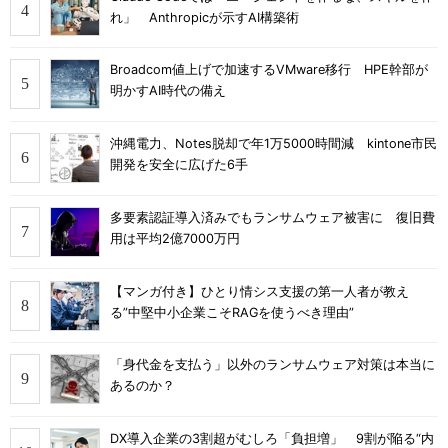
れ」 Anthropicが示すAI構築術
Broadcom値上げで加速するVMware移行 HPE幹部が
明かすAI時代の備え
沖縄電力、Notes脱却で年1万5000時間減 kintone市民
開発を安全に広げた6手
多要素認証導入済みでもランサムウェア被害に 復旧費
用は平均2億7000万円
【マンガ付き】ひとり情シス支援の第一人者が教え
る”中堅中小企業こそRAGを使うべき理由”
「身代金を支払う」以外のランサムウェア対策は本当に
あるのか？
DX導入企業の3割超がむしろ「負担増」 9割が陥る“内