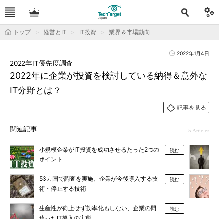
トップ
経営とIT
IT投資
業界＆市場動向
2022年1月4日
2022年IT優先度調査
2022年に企業が投資を検討している納得＆意外な
IT分野とは？
記事を見る
関連記事
5 Articles
小規模企業がIT投資を成功させるたった2つの
読む
ポイント
53カ国で調査を実施、企業が今後導入する技
読む
術・停止する技術
生産性が向上せず効率化もしない、企業の間
読む
違ったIT導入の実態