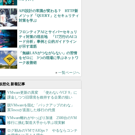
API設計の常識が変わる？ HTTP新
メソッド「QUERY」とセキュリティ
対策を学ぶ
フロンティアAIとサイバーセキュリ
ティ対策の現在地 「17万行のAIコ
ード分析」事例と公的ガイドライン
が示す道筋
「無線LANがつながらない」の苦情
をゼロに 3つの現場に学ぶネットワ
ーク改善術
»
一覧ページへ
仮想化 新着記事
VMware更新の異変 「使わないVCF 9」に
課金しつつ旧環境を維持する企業の狙い
脱VMwareを阻む「バックアップのわな」
英Tescoが直面した移行の代償
VMware離れがやっぱり加速 2500台のVM
移行に挑む製造大手から学ぶ現実解
ログ頼みのVMでAIOps？ やるならコンテ