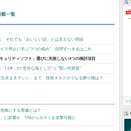
 連載一覧
大 それでも「おいしい話」とは言えない理由
）のサービス停止に学ぶ“3つの戒め” 自問すべき点はこれ
キュリティソフト」選びに失敗しない4つの検討項目
CDP」の“意外な落とし穴”と“賢い代替策”
芝生水まきマシン」まで 技術オタクがうなる贈り物は？
»
（RDP）を危険にする脅威とは？
er-V」に影響か VMからホストを攻撃可能に