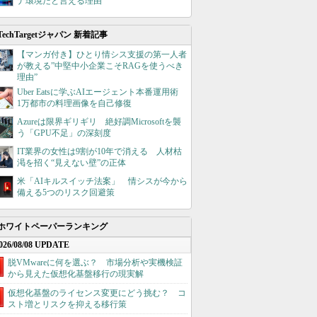
ナ環境だと言える理由
TechTargetジャパン 新着記事
【マンガ付き】ひとり情シス支援の第一人者
が教える”中堅中小企業こそRAGを使うべき
理由”
Uber Eatsに学ぶAIエージェント本番運用術
1万都市の料理画像を自己修復
Azureは限界ギリギリ 絶好調Microsoftを襲
う「GPU不足」の深刻度
IT業界の女性は9割が10年で消える 人材枯
渇を招く“見えない壁”の正体
米「AIキルスイッチ法案」 情シスが今から
備える5つのリスク回避策
ホワイトペーパーランキング
026/08/08 UPDATE
脱VMwareに何を選ぶ？ 市場分析や実機検証
から見えた仮想化基盤移行の現実解
仮想化基盤のライセンス変更にどう挑む？ コ
スト増とリスクを抑える移行策