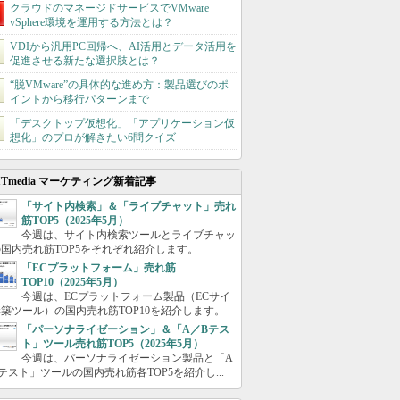
クラウドのマネージドサービスでVMware
vSphere環境を運用する方法とは？
VDIから汎用PC回帰へ、AI活用とデータ活用を
促進させる新たな選択肢とは？
“脱VMware”の具体的な進め方：製品選びのポ
イントから移行パターンまで
「デスクトップ仮想化」「アプリケーション仮
想化」のプロが解きたい6問クイズ
ITmedia マーケティング新着記事
「サイト内検索」＆「ライブチャット」売れ
筋TOP5（2025年5月）
今週は、サイト内検索ツールとライブチャッ
国内売れ筋TOP5をそれぞれ紹介します。
「ECプラットフォーム」売れ筋
TOP10（2025年5月）
今週は、ECプラットフォーム製品（ECサイ
築ツール）の国内売れ筋TOP10を紹介します。
「パーソナライゼーション」＆「A／Bテス
ト」ツール売れ筋TOP5（2025年5月）
今週は、パーソナライゼーション製品と「A
テスト」ツールの国内売れ筋各TOP5を紹介し...