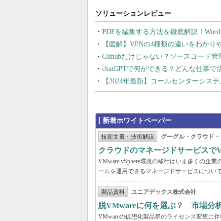
PDFを編集する方法を徹底解説！Wor
【図解】VPNの4種類の違いをわか
Githubだけじゃない？ソースコード
chatGPTで何ができる？どんな仕事
【2024年最新】コールセンターシス
新着ホワイトペーパー
技術文書・技術解説
グーグル・クラウド・
クラウドのマネージドサービスでVMw
VMware vSphere環境の移行はいま多
ームを運用できるマネージドサービスについ
製品資料
ユニアデックス株式会社
脱VMwareに何を選ぶ？ 市場
VMwareの仮想化製品群のライセンス変更