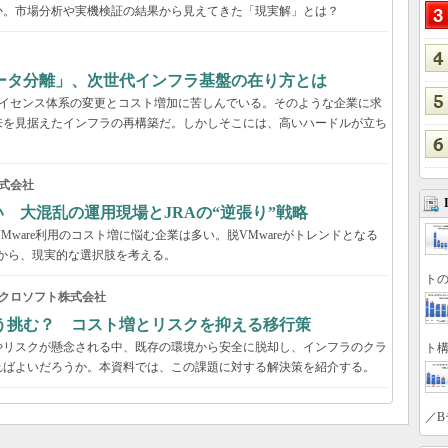
か。市場分析や実機検証の結果から見えてきた「現実解」とは？
ータ分離」、次世代インフラ基盤の在り方とは
、ライセンス体系の変更とコスト増加に苦しんでいる。そのような企業に求
来を見据えたインフラの再構築だ。しかしそこには、高いハードルが立ち
式会社
い 大混乱の運用現場とJRAの“逆張り”戦略
VMware利用のコスト増に悩む企業は多い。脱VMwareがトレンドとなる
事例から、現実的な選択肢を考える。
トの
クロソフト株式会社
う挑む？ コスト増とリスクを抑える移行策
やリスクが懸念される中、既存の環境から安全に脱却し、インフラのクラ
ト構
ればよいだろうか。本資料では、この課題に対する解決策を紹介する。
／B