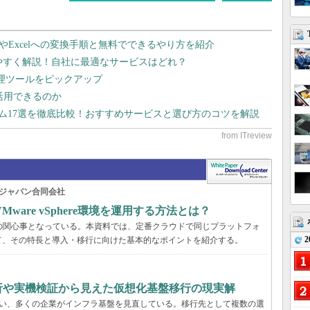
dやExcelへの変換手順と無料でできるやり方を紹介
りやすく解説！自社に最適なサービスはどれ？
管理ツールをピックアップ
で活用できるのか
テム17選を徹底比較！おすすめサービスと選び方のコツを解説
ジャパン合同会社
are vSphere環境を運用する方法とは？
くの企業の関心事となっている。本資料では、定番クラウドで同じプラットフォ
2
て、その特長と導入・移行に向けた基本的なポイントを紹介する。
分析や実機検証から見えた仮想化基盤移行の現実解
に伴い、多くの企業がインフラ基盤を見直している。移行先として複数の選