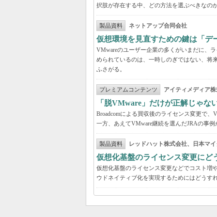
択肢が存在する中、どの方法を選ぶべきなの
製品資料
ネットアップ合同会社
仮想環境を見直すための鍵は「デ
VMwareのユーザー企業の多くがいまだに
められているのは、一時しのぎではない、将
ふさがる。
プレミアムコンテンツ
アイティメディア株
「脱VMware」だけが正解じゃな
Broadcomによる買収後のライセンス変更で、
一方、あえてVMware継続を選んだJRAの
製品資料
レッドハット株式会社、日本マイ
仮想化基盤のライセンス変更にど
仮想化基盤のライセンス変更などでコスト増
ウドネイティブ化を実現するためにはどうす