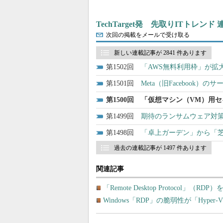
TechTarget発 先取りITトレンド
次回の掲載をメールで受け取る
新しい連載記事が 2841 件あります
1502
「AWS無料利用枠」が拡
1501
Meta（旧Facebook
1500
「仮想マシン（VM）用セ
1499
期待のランサムウェア対策「
1498
「卓上ガーデン」から「
過去の連載記事が 1497 件あります
関連記事
「Remote Desktop Protocol」
Windows「RDP」の脆弱性が「Hyp