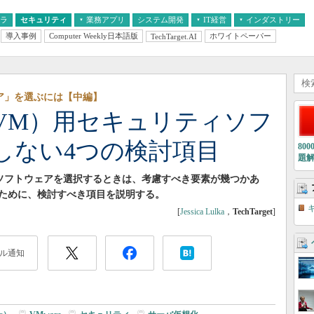
フラ
セキュリティ
業務アプリ
システム開発
IT経営
インダストリー
導入事例
Computer Weekly日本語版
ホワイトペーパー
TechTarget.AI
AI
経営とIT
医療IT
中堅・中小企業とIT
教育IT
ア」を選ぶには【中編】
VM）用セキュリティソフ
しない4つの検討項目
80
題
ソフトウェアを選択するときは、考慮すべき要素が幾つかあ
ために、検討すべき項目を説明する。
[
Jessica Lulka
，
TechTarget
]
ル通知