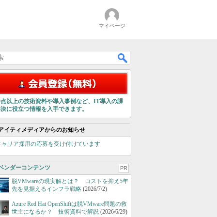
マイページ
00点以上の技術資料や導入事例など、IT導入の課
解決に役立つ情報を入手できます。
アイティメディアからのお知らせ
キャリア採用の応募を受け付けています
ベンダーコンテンツ
PR
脱VMwareの現実解とは？ コストを抑え5年
先を見据えるインフラ戦略
(2026/7/2)
Azure Red Hat OpenShiftは脱VMware問題の救
世主になるか？ 技術資料で解説
(2026/6/29)