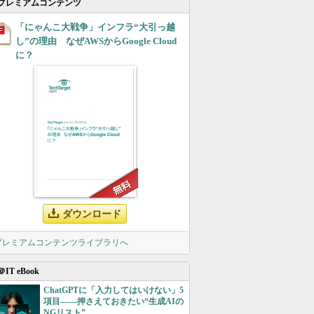
プレミアムコンテンツ
「にゃんこ大戦争」インフラ“大引っ越
し”の理由 なぜAWSからGoogle Cloud
に？
ダウンロード
 プレミアムコンテンツライブラリへ
＠IT eBook
ChatGPTに「入力してはいけない」5
項目――押さえておきたい“生成AIの
NGリスト”