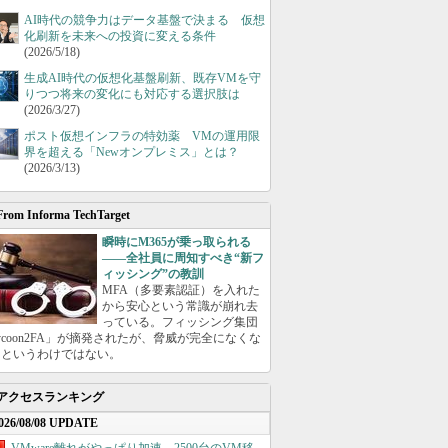
AI時代の競争力はデータ基盤で決まる 仮想
化刷新を未来への投資に変える条件
(2026/5/18)
生成AI時代の仮想化基盤刷新、既存VMを守
りつつ将来の変化にも対応する選択肢は
(2026/3/27)
ポスト仮想インフラの特効薬 VMの運用限
界を超える「Newオンプレミス」とは？
(2026/3/13)
From Informa TechTarget
瞬時にM365が乗っ取られる
――全社員に周知すべき“新フ
ィッシング”の教訓
MFA（多要素認証）を入れた
から安心という常識が崩れ去
っている。フィッシング集団
ycoon2FA」が摘発されたが、脅威が完全になくな
たというわけではない。
アクセスランキング
026/08/08 UPDATE