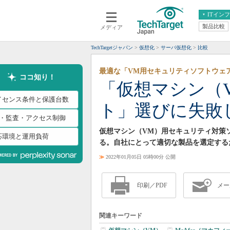
ITイン
製品比較
メディア
クラウド
エンタープライズ
ERP
仮想化
TechTargetジャパン
仮想化
サーバ仮想化
比較
データ分析
サーバ＆ストレージ
最適な「VM用セキュリティソフトウェ
CX
スマートモバイル
ココ知り！
「仮想マシン（
情報系システム
ネットワーク
イセンス条件と保護台数
ト」選びに失敗
システム運用管理
DS・監査・アクセス制御
仮想マシン（VM）用セキュリティ対策
応環境と運用負荷
る。自社にとって適切な製品を選定する
≫
2022年01月05日 05時00分 公開
印刷／PDF
メー
関連キーワード