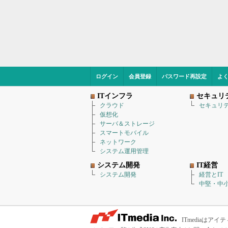
ログイン
会員登録
パスワード再設定
よ
ITインフラ
セキュリ
クラウド
セキュリ
仮想化
サーバ＆ストレージ
スマートモバイル
ネットワーク
システム運用管理
システム開発
IT経営
システム開発
経営とIT
中堅・中小
ITmediaは