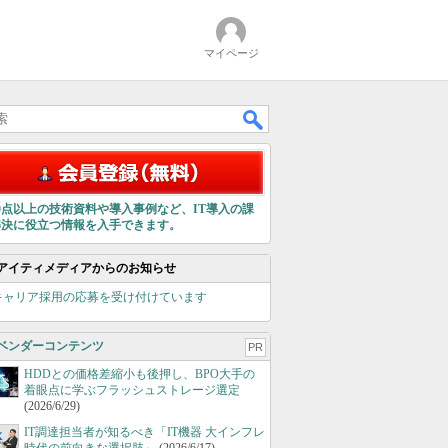
マイページ
00点以上の技術資料や導入事例など、IT導入の課
解決に役立つ情報を入手できます。
アイティメディアからのお知らせ
キャリア採用の応募を受け付けています
ベンダーコンテンツ
PR
HDDとの価格差縮小も後押し、BPO大手の
着眼点に学ぶフラッシュストレージ選定
(2026/6/29)
IT調達担当者が知るべき「IT機器 大インフレ