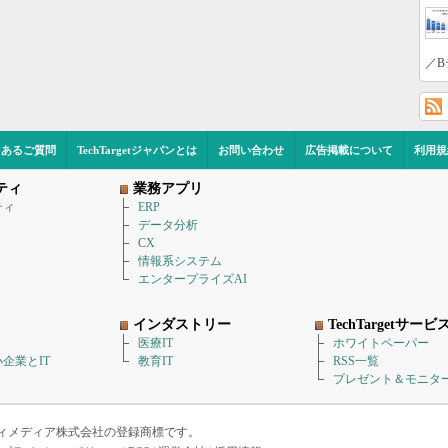
／B
くあるご質問
TechTargetジャパンとは
お問い合わせ
広告掲載について
利用規
ティ
業務アプリ
ティ
ERP
データ分析
CX
情報系システム
エンタープライズAI
インダストリー
TechTargetサービ
医療IT
ホワイトペーパー
企業とIT
教育IT
RSS一覧
プレゼント＆モニタ
アイティメディア株式会社の登録商標です。