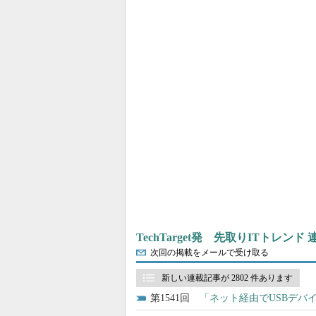
TechTarget発 先取りITトレンド
次回の掲載をメールで受け取る
新しい連載記事が 2802 件あります
1541
「ネット経由でUSBデバ