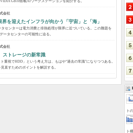
DIA GB10搭載AIワークステーションを紹介する。
式会社
限界を迎えたインフラが向かう「宇宙」と「海」
ータセンターは電力消費と排熱処理が限界に近づいている。この難題を
のデータセンターの可能性に迫る。
式会社
る ストレージの新常識
スト重視でHDD」という考え方は、もはや“過去の常識”になりつつある。
を見直すためのポイントを解説する。
トの
ト構