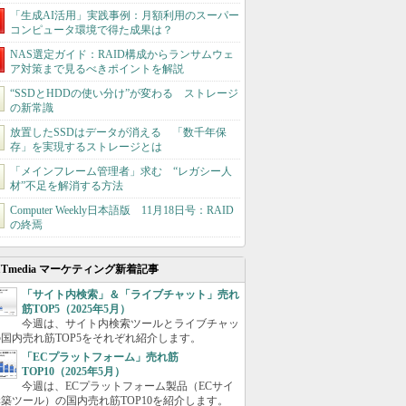
「生成AI活用」実践事例：月額利用のスーパー
コンピュータ環境で得た成果は？
NAS選定ガイド：RAID構成からランサムウェ
ア対策まで見るべきポイントを解説
“SSDとHDDの使い分け”が変わる ストレージ
の新常識
放置したSSDはデータが消える 「数千年保
存」を実現するストレージとは
「メインフレーム管理者」求む “レガシー人
材”不足を解消する方法
Computer Weekly日本語版 11月18日号：RAID
の終焉
ITmedia マーケティング新着記事
「サイト内検索」＆「ライブチャット」売れ
筋TOP5（2025年5月）
今週は、サイト内検索ツールとライブチャッ
国内売れ筋TOP5をそれぞれ紹介します。
「ECプラットフォーム」売れ筋
TOP10（2025年5月）
今週は、ECプラットフォーム製品（ECサイ
築ツール）の国内売れ筋TOP10を紹介します。