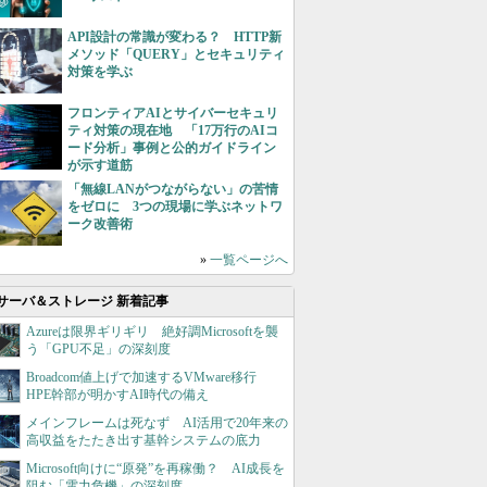
API設計の常識が変わる？ HTTP新
メソッド「QUERY」とセキュリティ
対策を学ぶ
フロンティアAIとサイバーセキュリ
ティ対策の現在地 「17万行のAIコ
ード分析」事例と公的ガイドライン
が示す道筋
「無線LANがつながらない」の苦情
をゼロに 3つの現場に学ぶネットワ
ーク改善術
»
一覧ページへ
サーバ＆ストレージ 新着記事
Azureは限界ギリギリ 絶好調Microsoftを襲
う「GPU不足」の深刻度
Broadcom値上げで加速するVMware移行
HPE幹部が明かすAI時代の備え
メインフレームは死なず AI活用で20年来の
高収益をたたき出す基幹システムの底力
Microsoft向けに“原発”を再稼働？ AI成長を
阻む「電力危機」の深刻度