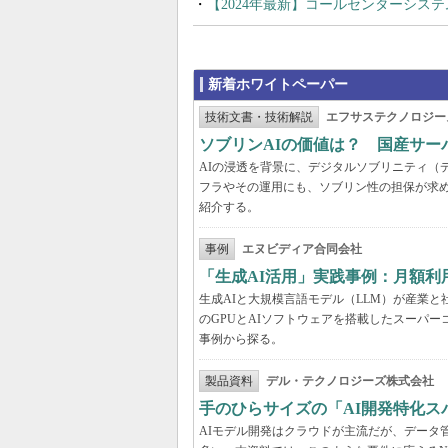
【2024年最新】コールセンターシス
新着ホワイトペーパー
技術文書・技術解説
エフサステクノロジー
ソブリンAIの価値は？ 国産サ
AIの浸透を背景に、デジタルソブリニティ（
フラやその運用にも、ソブリン性の担保が求め
紹介する。
事例
エヌビディア合同会社
「生成AI活用」実践事例：月額
生成AIと大規模言語モデル（LLM）が産業
のGPUとAIソフトウェアを搭載したスーパー
事例から探る。
製品資料
デル・テクノロジーズ株式会社
手のひらサイズの「AI開発特化ス
AIモデル開発はクラウドが主流だが、データ