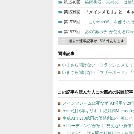
1540
秘密兵器「5G×IoT」は
1539
「メインメモリ」と「キャ
1538
「古いmacOS」を使うの
1537
あの“赤ポチ”が使えるChromeb
過去の連載記事が 1536 件あります
関連記事
いまさら聞けない「フラッシュメモリ」
いまさら聞けない「マザーボード」「プ