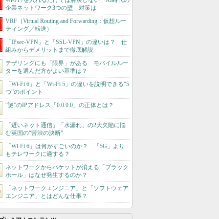
Wi-Fi 7を入れるだけでは解決しない AI時代の
企業ネットワーク3つの壁 対策は
VRF（Virtual Routing and Forwarding：仮想ルー
ティング／転送）
「IPsec-VPN」と「SSL-VPN」の違いは？ 仕
組みからデメリットまで徹底解説
テザリングにも「限界」がある モバイルルー
ターを選んだ方がよい基準は？
「Wi-Fi 6」と「Wi-Fi 5」の違いを説明できる“5
つ”のポイント
“謎”のIPアドレス「0.0.0.0」の正体とは？
「遅いネット通信」「水漏れ」の2大欠陥に悩
む英国の“苦渋の決断”
「Wi-Fi 6」は何がすごいのか？ 「5G」より
もテレワークに適する？
ネットワークからパケットが消える「ブラック
ホール」はなぜ発生するのか？
「ネットワークエンジニア」と「ソフトウェア
エンジニア」とはどんな仕事？