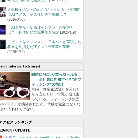
時代の前向きな選択肢」
(2026/6/17)
大規模イベントの厄介な“トイレ大行列”問題
にAIでメス その仕組みと効果は？
(2026/3/30)
「AIを生かし切るITインフラ」の要件と
は？ 具体的な実現手段を解説
(2026/1/20)
「ピンチをチャンスに」日本ハムが実現した
将来を見据えたITインフラ変革の英断
(2026/1/16)
From Informa TechTarget
瞬時にM365が乗っ取られる
――全社員に周知すべき“新フ
ィッシング”の教訓
MFA（多要素認証）を入れた
から安心という常識が崩れ去
っている。フィッシング集団
ycoon2FA」が摘発されたが、脅威が完全になくな
たというわけではない。
アクセスランキング
026/08/07 UPDATE