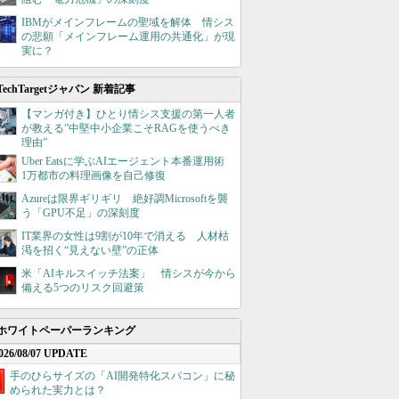
IBMがメインフレームの聖域を解体 情シス
の悲願「メインフレーム運用の共通化」が現
実に？
TechTargetジャパン 新着記事
【マンガ付き】ひとり情シス支援の第一人者
が教える”中堅中小企業こそRAGを使うべき
理由”
Uber Eatsに学ぶAIエージェント本番運用術
1万都市の料理画像を自己修復
Azureは限界ギリギリ 絶好調Microsoftを襲
う「GPU不足」の深刻度
IT業界の女性は9割が10年で消える 人材枯
渇を招く“見えない壁”の正体
米「AIキルスイッチ法案」 情シスが今から
備える5つのリスク回避策
ホワイトペーパーランキング
026/08/07 UPDATE
手のひらサイズの「AI開発特化スパコン」に秘
められた実力とは？