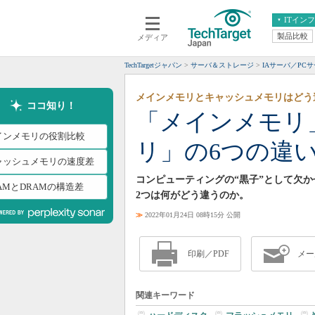
ITイン
製品比較
メディア
クラウド
エンタープライズ
ERP
仮想化
TechTargetジャパン
サーバ＆ストレージ
IAサーバ／PC
データ分析
サーバ＆ストレージ
メインメモリとキャッシュメモリはどう
CX
スマートモバイル
ココ知り！
「メインメモリ
情報系システム
ネットワーク
インメモリの役割比較
リ」の6つの違
システム運用管理
ャッシュメモリの速度差
コンピューティングの“黒子”として欠
AMとDRAMの構造差
2つは何がどう違うのか。
≫
2022年01月24日 08時15分 公開
印刷／PDF
メー
関連キーワード