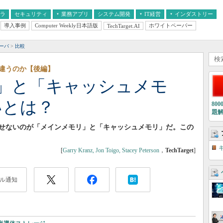
フラ
セキュリティ
業務アプリ
システム開発
IT経営
インダストリー
導入事例
Computer Weekly日本語版
ホワイトペーパー
TechTarget.AI
AI
経営とIT
医療IT
中堅・中小企業とIT
教育IT
サーバ
比較
違うのか【後編】
」と「キャッシュメモ
いとは？
80
題
かせないのが「メインメモリ」と「キャッシュメモリ」だ。この
[
Garry Kranz, Jon Toigo, Stacey Peterson
，
TechTarget
]
ル通知