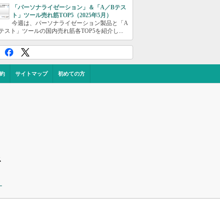
「パーソナライゼーション」＆「A／Bテス
ト」ツール売れ筋TOP5（2025年5月）
今週は、パーソナライゼーション製品と「A
テスト」ツールの国内売れ筋各TOP5を紹介し...
約
サイトマップ
初めての方
ス
ー