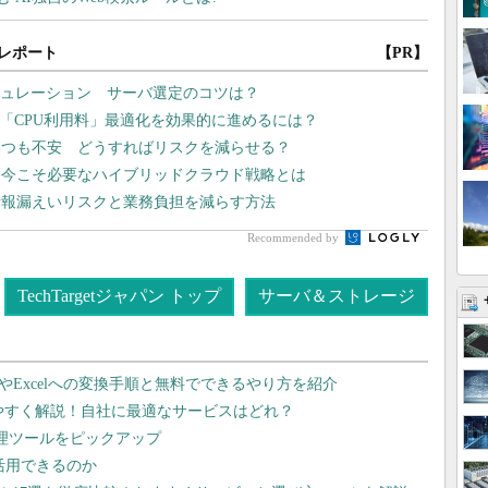
レポート
【PR】
シミュレーション サーバ選定のコツは？
 「CPU利用料」最適化を効果的に進めるには？
いつも不安 どうすればリスクを減らせる？
、今こそ必要なハイブリッドクラウド戦略とは
情報漏えいリスクと業務負担を減らす方法
Recommended by
TechTargetジャパン トップ
サーバ＆ストレージ
dやExcelへの変換手順と無料でできるやり方を紹介
りやすく解説！自社に最適なサービスはどれ？
管理ツールをピックアップ
で活用できるのか