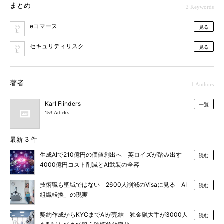
まとめ
2 Keywords
eコマース
見る
セキュリティリスク
見る
著者
1 Authors
Karl Flinders
一覧
153 Articles
最新 3 件
生成AIで210億円の価値創出へ 英ロイズが踏み出す
読む
4000億円コスト削減とAI武装の全容
技術職も聖域ではない 2600人削減のVisaに見る「AI
読む
組織転換」の現実
契約作成からKYCまでAIが完結 独金融大手が3000人
読む