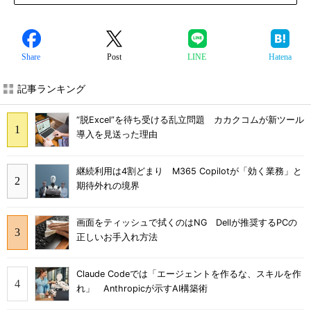
Share
Post
LINE
Hatena
記事ランキング
“脱Excel”を待ち受ける乱立問題 カカクコムが新ツール
導入を見送った理由
継続利用は4割どまり M365 Copilotが「効く業務」と
期待外れの境界
画面をティッシュで拭くのはNG Dellが推奨するPCの
正しいお手入れ方法
Claude Codeでは「エージェントを作るな、スキルを作
れ」 Anthropicが示すAI構築術