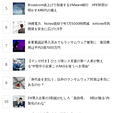
Broadcom値上げで加速するVMware移行 HPE幹部が
明かすAI時代の備え
沖縄電力、Notes脱却で年1万5000時間減 kintone市民
開発を安全に広げた6手
多要素認証導入済みでもランサムウェア被害に 復旧費
用は平均2億7000万円
【マンガ付き】ひとり情シス支援の第一人者が教え
る”中堅中小企業こそRAGを使うべき理由”
「身代金を支払う」以外のランサムウェア対策は本当に
あるのか？
DX導入企業の3割超がむしろ「負担増」 9割が陥る“内
製化のわな”