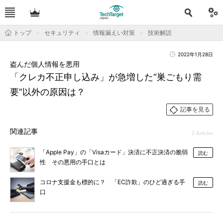
トップ
セキュリティ
情報漏えい対策
技術解説
2022年1月28日
盗んだ個人情報を悪用
「クレカ不正申し込み」が急増した“巣ごもり需
要”以外の原因は？
記事を見る
関連記事
2 Articles
「Apple Pay」の「Visaカード」決済に不正決済の脆弱
読む
性 その悪用の手口とは
コロナ支援金も標的に？ 「EC詐欺」のひど過ぎる手
読む
口