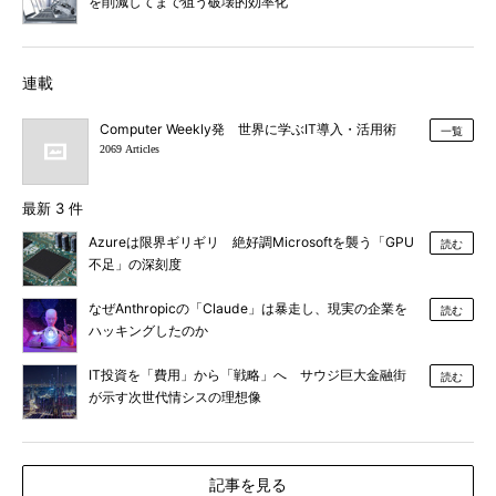
を削減してまで狙う破壊的効率化
連載
Computer Weekly発 世界に学ぶIT導入・活用術
一覧
2069 Articles
最新 3 件
Azureは限界ギリギリ 絶好調Microsoftを襲う「GPU
読む
不足」の深刻度
なぜAnthropicの「Claude」は暴走し、現実の企業を
読む
ハッキングしたのか
IT投資を「費用」から「戦略」へ サウジ巨大金融街
読む
が示す次世代情シスの理想像
記事を見る