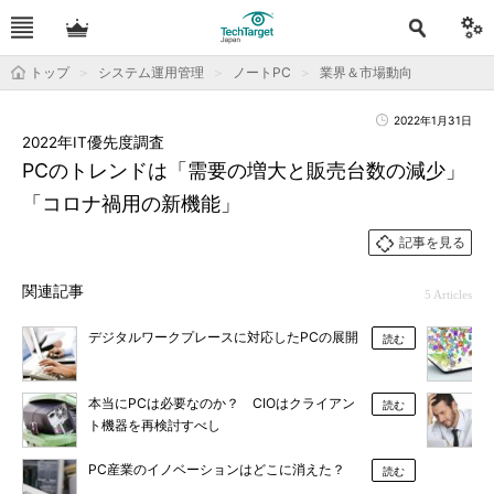
トップ
システム運用管理
ノートPC
業界＆市場動向
2022年1月31日
2022年IT優先度調査
PCのトレンドは「需要の増大と販売台数の減少」
「コロナ禍用の新機能」
記事を見る
関連記事
5 Articles
デジタルワークプレースに対応したPCの展開
読む
本当にPCは必要なのか？ CIOはクライアン
読む
ト機器を再検討すべし
PC産業のイノベーションはどこに消えた？
読む