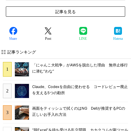
記事を見る
Share
Post
LINE
Hatena
記事ランキング
「にゃんこ大戦争」がAWSを脱出した理由 無停止移行
に潜む“わな”
Claude、Codexを自由に使わせる コードレビュー廃止
を支える5つの勘所
画面をティッシュで拭くのはNG Dellが推奨するPCの
正しいお手入れ方法
“脱Excel”を待ち受ける乱立問題 カカクコムが新ツール