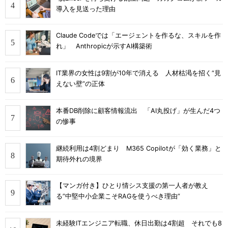
導入を見送った理由
Claude Codeでは「エージェントを作るな、スキルを作
れ」 Anthropicが示すAI構築術
IT業界の女性は9割が10年で消える 人材枯渇を招く“見
えない壁”の正体
本番DB削除に顧客情報流出 「AI丸投げ」が生んだ4つ
の惨事
継続利用は4割どまり M365 Copilotが「効く業務」と
期待外れの境界
【マンガ付き】ひとり情シス支援の第一人者が教え
る”中堅中小企業こそRAGを使うべき理由”
未経験ITエンジニア転職、休日出勤は4割超 それでも8