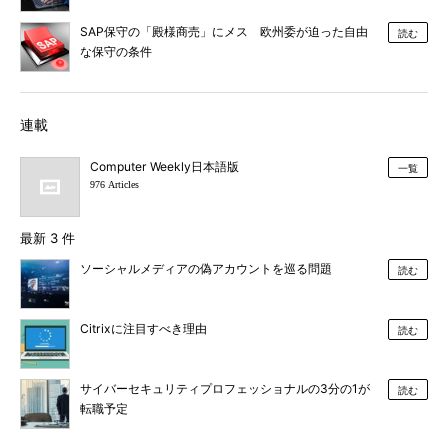
SAP保守の「殿様商売」にメス 欧州委が迫った自由
読む
な保守の条件
連載
Computer Weekly日本語版
一覧
976 Articles
最新 3 件
ソーシャルメディアの偽アカウントを巡る問題
読む
Citrixに注目すべき理由
読む
サイバーセキュリティプロフェッショナルの3分の1が
読む
転職予定