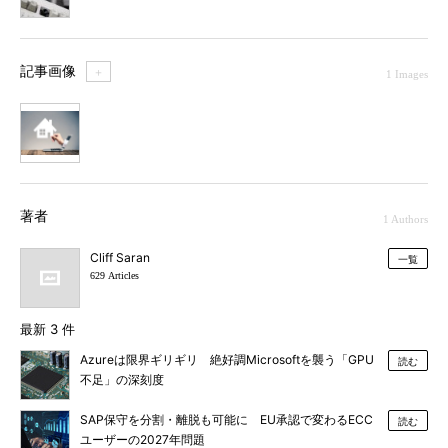
記事画像
＋
1 Images
1
著者
1 Authors
Cliff Saran
一覧
629 Articles
最新 3 件
Azureは限界ギリギリ 絶好調Microsoftを襲う「GPU
読む
不足」の深刻度
SAP保守を分割・離脱も可能に EU承認で変わるECC
読む
ユーザーの2027年問題