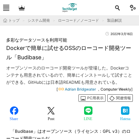
トップ
システム開発
ローコード／ノーコード
製品解説
2022年3月16日
多彩なデータソースを利用可能
Dockerで簡単に試せるOSSのローコード開発ツー
ル「Budibase」
オープンソースのローコード開発ツールが登場した。Dockerコ
ンテナも用意されているので、簡単にインストールして試すこと
ができる。GitHubには日本語READMEも用意されている。
[
Adrian Bridgwater
，Computer Weekly]
PC用表示
関連情報
Share
Post
LINE
Hatena
「Budibase」はオープンソース（ライセンス：GPL v3）のロ
ーコード開発ツールだ。