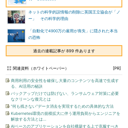
ネットの科学的誤情報の削除に英国王立協会が「ノ
ー」 その科学的理由
「自動化で4900万の雇用が喪失」に隠された本当
の恐怖
過去の連載記事が 899 件あります
関連資料（ホワイトペーパー）
[PR]
商用利用の安全性を確保し大量のコンテンツを高速で生成す
る、AI活用の秘訣
バックアップだけでは防げない、ランサムウェア対策に必要
なクリーンな復元とは
“何も残さない”データ消去を実現するための具体的な方法
Kubernetes環境の規模拡大に伴う運用負荷からエンジニアを
解放する方法とは...
AIベースのアプリケーションを自社構築する上で克服すべき