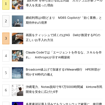
“脱Excel”を待ち受ける乱立問題 カカクコムが新ツール
導入を見送った理由
継続利用は4割どまり M365 Copilotが「効く業務」と
期待外れの境界
画面をティッシュで拭くのはNG Dellが推奨するPCの
正しいお手入れ方法
Claude Codeでは「エージェントを作るな、スキルを作
れ」 Anthropicが示すAI構築術
Broadcom値上げで加速するVMware移行 HPE幹部が
明かすAI時代の備え
沖縄電力、Notes脱却で年1万5000時間減 kintone市民
開発を安全に広げた6手
多要素認証導入済みでもランサムウェア被害に 復旧費