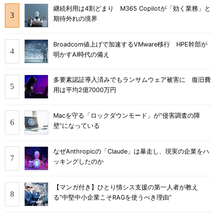
継続利用は4割どまり M365 Copilotが「効く業務」と
期待外れの境界
Broadcom値上げで加速するVMware移行 HPE幹部が
明かすAI時代の備え
多要素認証導入済みでもランサムウェア被害に 復旧費
用は平均2億7000万円
Macを守る「ロックダウンモード」が“侵害調査の障
壁”になっている
なぜAnthropicの「Claude」は暴走し、現実の企業をハ
ッキングしたのか
【マンガ付き】ひとり情シス支援の第一人者が教え
る”中堅中小企業こそRAGを使うべき理由”