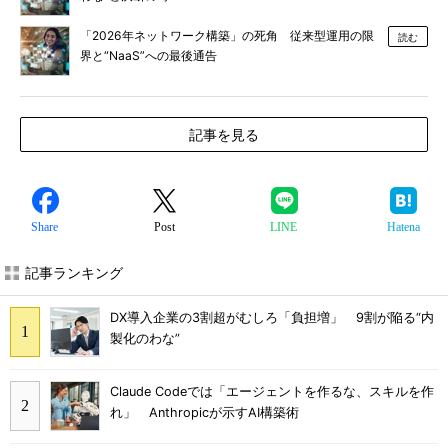
「2026年ネットワーク構築」の死角 従来型運用の限
読む
界と“NaaS”への最後通告
記事を見る
Share
Post
LINE
Hatena
記事ランキング
DX導入企業の3割超がむしろ「負担増」 9割が陥る“内
製化のわな”
Claude Codeでは「エージェントを作るな、スキルを作
れ」 Anthropicが示すAI構築術