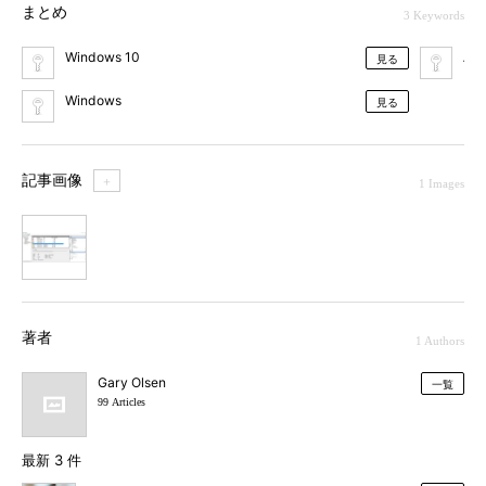
まとめ
3 Keywords
Windows 10
ハ
見る
Windows
見る
記事画像
＋
1 Images
1
著者
1 Authors
Gary Olsen
一覧
99 Articles
最新 3 件