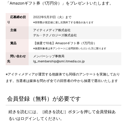
「Amazonギフト券（1万円分）」をプレゼントいたします。
応募締め切
2022年5月31日（火）まで
り
※回答数が規定値に達し次第終了する場合があります
主催
アイティメディア株式会社
デル・テクノロジーズ株式会社
賞品
【抽選で10名】Amazonギフト券（1万円分）
※抽選対象者は本アンケートに全問回答いただいた方に限ります
問い合わせ
メンバーシップ事務局
先
lg_membership@sml.itmedia.co.jp
※アイティメディアが運営する他媒体でも同様のアンケートを実施しており
ます。当選者は媒体を問わず全ての回答者の中から抽選で選出いたします
会員登録（無料）が必要です
続きを読むには、［続きを読む］ボタンを押して会員登録あ
るいはログインしてください。