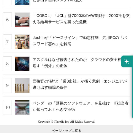
「COBOL」「JCL」計7000本のAWS移行 2000社を支
える給与サービスを襲った危機
Joshinが「ピースサイン」で勤怠打刻 共用PCの「パ
スワード忘れ」を解消
アスクルはなぜ侵害されたのか クラウドの安全神話を
崩す「例外」の正体
面接官の“勘”と「週3出社」が招く悲劇 エンジニアが
逃げ出す職場の条件
ベンダーの「蒸気のソフトウェア」を見抜け IT担当者
が知っておくべき交渉術
Copyright © ITmedia Inc. All Rights Reserved.
ページトップに戻る