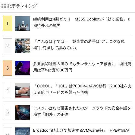
記事ランキング
継続利用は4割どまり M365 Copilotが「効く業務」と
期待外れの境界
「こんなはずでは」 製造業の若手は“アナログな現
場”に幻滅して辞めていく
多要素認証導入済みでもランサムウェア被害に 復旧費
用は平均2億7000万円
「COBOL」「JCL」計7000本のAWS移行 2000社を支
える給与サービスを襲った危機
アスクルはなぜ侵害されたのか クラウドの安全神話を
崩す「例外」の正体
Broadcom値上げで加速するVMware移行 HPE幹部が