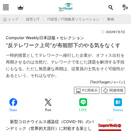
トップ
経営とIT
IT経営／IT戦略系ソリューション
事例
2022年7月7日
Computer Weekly日本語版＋セレクション
“反テレワーク上司”が有能部下のやる気をなくす
一時的措置としてテレワークへ移行した企業が、オフィス出社を
再開させるのは当然だ。テレワークで生じた課題を解消する手段
にもなる。ただし無思慮な再開は、従業員の士気をそぐ可能性が
あるという。それはなぜか。
[TechTargetジャパン]
PC用表示
関連情報
Share
Post
LINE
Hatena
新型コロナウイルス感染症（COVID-19）のパ
ンデミック（世界的大流行）に対処する策とし