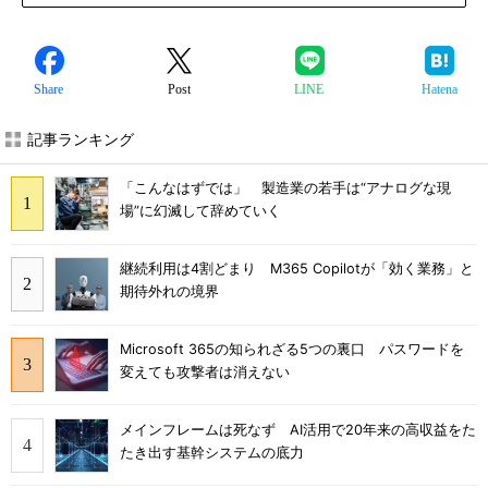
Share
Post
LINE
Hatena
記事ランキング
「こんなはずでは」 製造業の若手は“アナログな現
場”に幻滅して辞めていく
継続利用は4割どまり M365 Copilotが「効く業務」と
期待外れの境界
Microsoft 365の知られざる5つの裏口 パスワードを
変えても攻撃者は消えない
メインフレームは死なず AI活用で20年来の高収益をた
たき出す基幹システムの底力