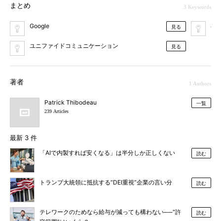
まとめ
3 Keywords
Google
在
見る
ユニファイドコミュニケーション
見る
著者
1 Authors
Patrick Thibodeau
一覧
239 Articles
最新 3 件
「AIで内製すれば安くなる」は半分しか正しくない
読む
トランプ大統領に抵抗する“DEI重視”企業の言い分
読む
テレワークのためなら給与が減っても構わない──“許
読む