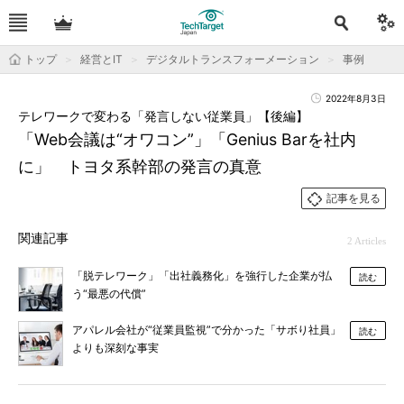
トップ
経営とIT
デジタルトランスフォーメーション
事例
2022年8月3日
テレワークで変わる「発言しない従業員」【後編】
「Web会議は“オワコン”」「Genius Barを社内
に」 トヨタ系幹部の発言の真意
記事を見る
関連記事
2 Articles
「脱テレワーク」「出社義務化」を強行した企業が払
読む
う“最悪の代償”
アパレル会社が“従業員監視”で分かった「サボり社員」
読む
よりも深刻な事実