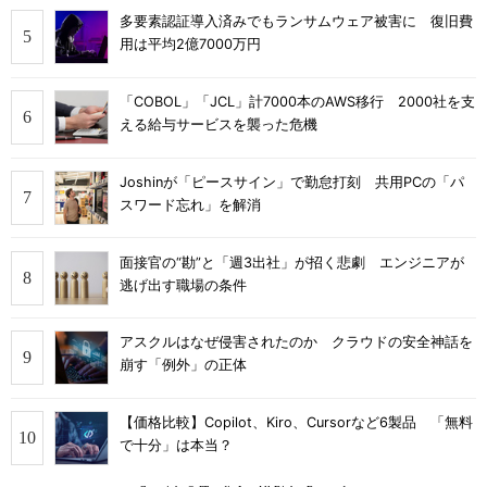
多要素認証導入済みでもランサムウェア被害に 復旧費
用は平均2億7000万円
「COBOL」「JCL」計7000本のAWS移行 2000社を支
える給与サービスを襲った危機
Joshinが「ピースサイン」で勤怠打刻 共用PCの「パ
スワード忘れ」を解消
面接官の“勘”と「週3出社」が招く悲劇 エンジニアが
逃げ出す職場の条件
アスクルはなぜ侵害されたのか クラウドの安全神話を
崩す「例外」の正体
【価格比較】Copilot、Kiro、Cursorなど6製品 「無料
で十分」は本当？