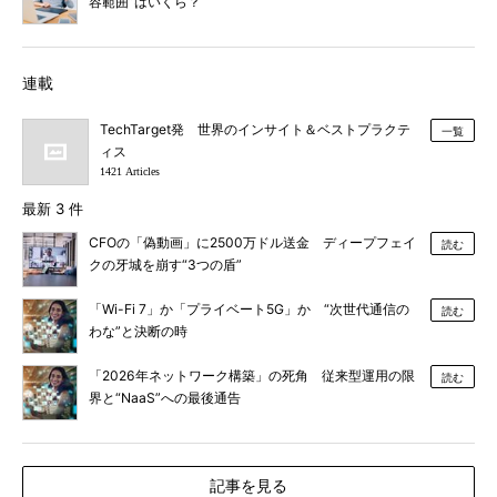
容範囲”はいくら？
連載
TechTarget発 世界のインサイト＆ベストプラクテ
一覧
ィス
1421 Articles
最新 3 件
CFOの「偽動画」に2500万ドル送金 ディープフェイ
読む
クの牙城を崩す“3つの盾”
「Wi-Fi 7」か「プライベート5G」か “次世代通信の
読む
わな”と決断の時
「2026年ネットワーク構築」の死角 従来型運用の限
読む
界と“NaaS”への最後通告
記事を見る