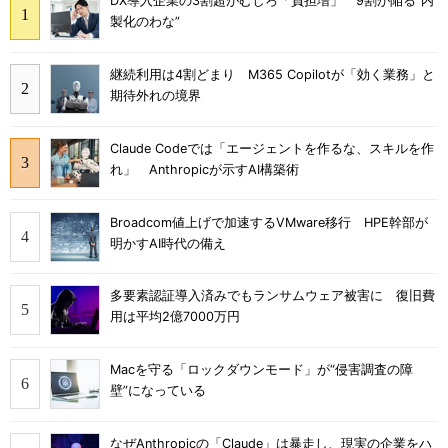
DX導入企業の3割超がむしろ「負担増」 9割が陥る“内
製化のわな”
継続利用は4割どまり M365 Copilotが「効く業務」と
期待外れの境界
Claude Codeでは「エージェントを作るな、スキルを作
れ」 Anthropicが示すAI構築術
Broadcom値上げで加速するVMware移行 HPE幹部が
明かすAI時代の備え
多要素認証導入済みでもランサムウェア被害に 復旧費
用は平均2億7000万円
Macを守る「ロックダウンモード」が“侵害調査の障
壁”になっている
なぜAnthropicの「Claude」は暴走し、現実の企業をハ