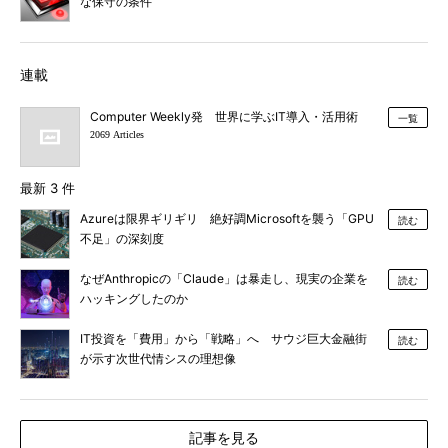
な保守の条件
連載
Computer Weekly発 世界に学ぶIT導入・活用術
一覧
2069 Articles
最新 3 件
Azureは限界ギリギリ 絶好調Microsoftを襲う「GPU
読む
不足」の深刻度
なぜAnthropicの「Claude」は暴走し、現実の企業を
読む
ハッキングしたのか
IT投資を「費用」から「戦略」へ サウジ巨大金融街
読む
が示す次世代情シスの理想像
記事を見る