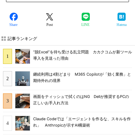
Share
Post
LINE
Hatena
記事ランキング
“脱Excel”を待ち受ける乱立問題 カカクコムが新ツール
導入を見送った理由
継続利用は4割どまり M365 Copilotが「効く業務」と
期待外れの境界
画面をティッシュで拭くのはNG Dellが推奨するPCの
正しいお手入れ方法
Claude Codeでは「エージェントを作るな、スキルを作
れ」 Anthropicが示すAI構築術