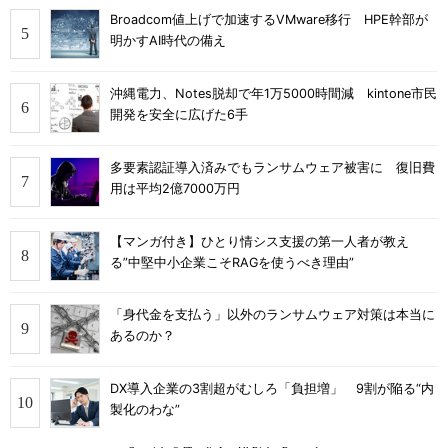
Broadcom値上げで加速するVMware移行 HPE幹部が
明かすAI時代の備え
沖縄電力、Notes脱却で年1万5000時間減 kintone市民
開発を安全に広げた6手
多要素認証導入済みでもランサムウェア被害に 復旧費
用は平均2億7000万円
【マンガ付き】ひとり情シス支援の第一人者が教え
る”中堅中小企業こそRAGを使うべき理由”
「身代金を支払う」以外のランサムウェア対策は本当に
あるのか？
DX導入企業の3割超がむしろ「負担増」 9割が陥る“内
製化のわな”