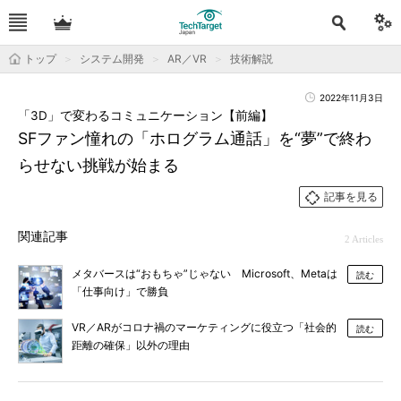
トップ
システム開発
AR／VR
技術解説
2022年11月3日
「3D」で変わるコミュニケーション【前編】
SFファン憧れの「ホログラム通話」を“夢”で終わ
らせない挑戦が始まる
記事を見る
関連記事
2 Articles
メタバースは“おもちゃ”じゃない Microsoft、Metaは
読む
「仕事向け」で勝負
VR／ARがコロナ禍のマーケティングに役立つ「社会的
読む
距離の確保」以外の理由