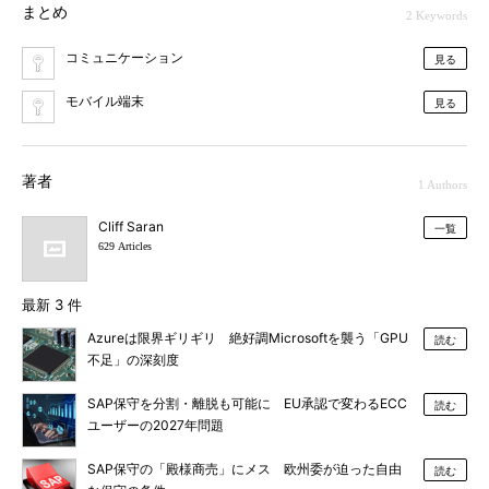
まとめ
2 Keywords
コミュニケーション
見る
モバイル端末
見る
著者
1 Authors
Cliff Saran
一覧
629 Articles
最新 3 件
Azureは限界ギリギリ 絶好調Microsoftを襲う「GPU
読む
不足」の深刻度
SAP保守を分割・離脱も可能に EU承認で変わるECC
読む
ユーザーの2027年問題
SAP保守の「殿様商売」にメス 欧州委が迫った自由
読む