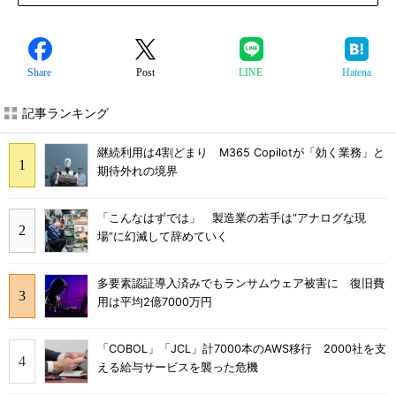
Share
Post
LINE
Hatena
記事ランキング
継続利用は4割どまり M365 Copilotが「効く業務」と
期待外れの境界
「こんなはずでは」 製造業の若手は“アナログな現
場”に幻滅して辞めていく
多要素認証導入済みでもランサムウェア被害に 復旧費
用は平均2億7000万円
「COBOL」「JCL」計7000本のAWS移行 2000社を支
える給与サービスを襲った危機