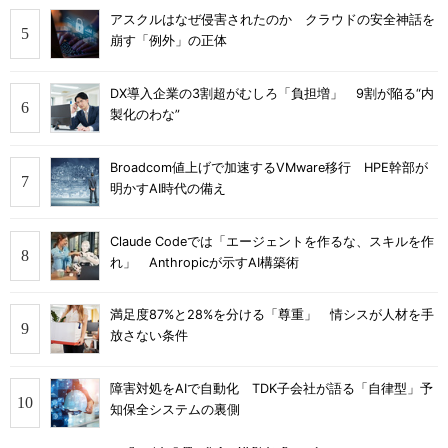
アスクルはなぜ侵害されたのか クラウドの安全神話を
崩す「例外」の正体
DX導入企業の3割超がむしろ「負担増」 9割が陥る“内
製化のわな”
Broadcom値上げで加速するVMware移行 HPE幹部が
明かすAI時代の備え
Claude Codeでは「エージェントを作るな、スキルを作
れ」 Anthropicが示すAI構築術
満足度87%と28%を分ける「尊重」 情シスが人材を手
放さない条件
障害対処をAIで自動化 TDK子会社が語る「自律型」予
知保全システムの裏側