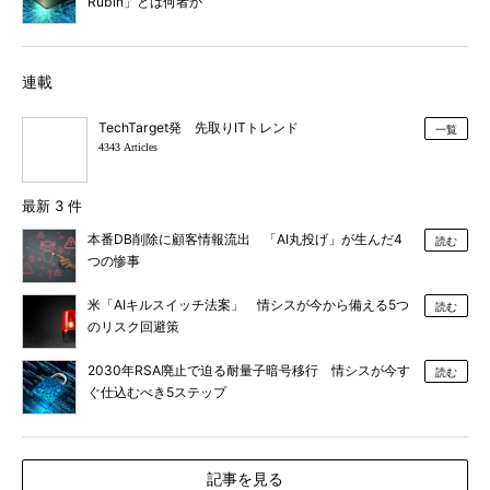
Rubin」とは何者か
連載
TechTarget発 先取りITトレンド
一覧
4343 Articles
最新 3 件
本番DB削除に顧客情報流出 「AI丸投げ」が生んだ4
読む
つの惨事
米「AIキルスイッチ法案」 情シスが今から備える5つ
読む
のリスク回避策
2030年RSA廃止で迫る耐量子暗号移行 情シスが今す
読む
ぐ仕込むべき5ステップ
記事を見る