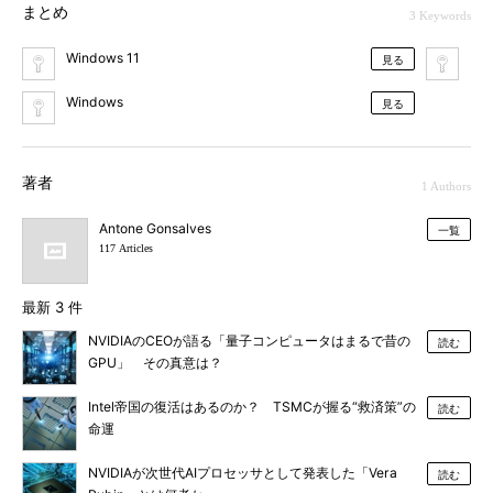
まとめ
3 Keywords
Windows 11
Mi
見る
Windows
見る
著者
1 Authors
Antone Gonsalves
一覧
117 Articles
最新 3 件
NVIDIAのCEOが語る「量子コンピュータはまるで昔の
読む
GPU」 その真意は？
Intel帝国の復活はあるのか？ TSMCが握る“救済策”の
読む
命運
NVIDIAが次世代AIプロセッサとして発表した「Vera
読む