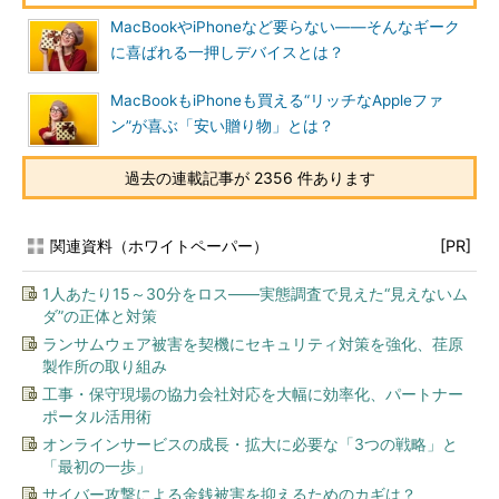
MacBookやiPhoneなど要らない――そんなギーク
に喜ばれる一押しデバイスとは？
MacBookもiPhoneも買える“リッチなAppleファ
ン”が喜ぶ「安い贈り物」とは？
過去の連載記事が 2356 件あります
関連資料（ホワイトペーパー）
[PR]
1人あたり15～30分をロス――実態調査で見えた“見えないム
ダ”の正体と対策
ランサムウェア被害を契機にセキュリティ対策を強化、荏原
製作所の取り組み
工事・保守現場の協力会社対応を大幅に効率化、パートナー
ポータル活用術
オンラインサービスの成長・拡大に必要な「3つの戦略」と
「最初の一歩」
サイバー攻撃による金銭被害を抑えるためのカギは？