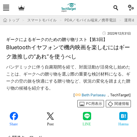
トップ
スマートモバイル
PDA／モバイル端末／携帯電話
運用＆T
2022年12月31日
ギークによるギークのための贈り物リスト【第3回】
Bluetoothイヤフォンで機内映画を楽しむにはギー
ク激推しの“あれ”を使うべし
パンデミックに伴う自粛期間を経て、対面活動が活発化し始めた
ことは、ギークへの贈り物を選ぶ際の重要な検討材料になる。ギ
ークの空の旅を快適にする贈り物など、状況の変化を踏まえた贈
り物の候補を紹介する。
[
Beth Pariseau
，TechTarget]
PC用表示
関連情報
Share
Post
LINE
Hatena