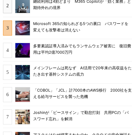
継続利用は4割どまり M365 Copilotが「効く業務」と
期待外れの境界
Microsoft 365の知られざる5つの裏口 パスワードを
変えても攻撃者は消えない
多要素認証導入済みでもランサムウェア被害に 復旧費
用は平均2億7000万円
メインフレームは死なず AI活用で20年来の高収益をた
たき出す基幹システムの底力
「COBOL」「JCL」計7000本のAWS移行 2000社を支
える給与サービスを襲った危機
Joshinが「ピースサイン」で勤怠打刻 共用PCの「パ
スワード忘れ」を解消
アスクルはなぜ侵害されたのか クラウドの安全神話を