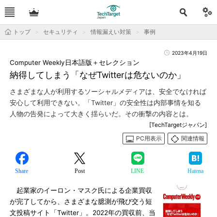
トップ
セキュリティ
情報漏えい対策
事例
2023年4月19日
Computer Weekly日本語版＋セレクション
納得してしまう「なぜTwitterは危ないのか」
さまざまな人が利用するソーシャルメディアは、安全でなければ
安心して利用できない。「Twitter」の安全性は内部事情を知る
人物の告発によって大きく揺らいだ。その衝撃の内容とは。
[TechTargetジャパン]
PC用表示
関連情報
Share
Post
LINE
Hatena
起業家のイーロン・マスク氏による企業買収
が完了してから、さまざまな臆測が飛び交う短
文投稿サイト「Twitter」。2022年の買収前、当