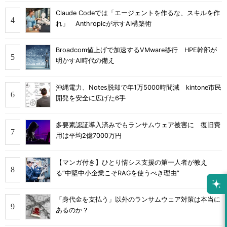
Claude Codeでは「エージェントを作るな、スキルを作
れ」 Anthropicが示すAI構築術
Broadcom値上げで加速するVMware移行 HPE幹部が
明かすAI時代の備え
沖縄電力、Notes脱却で年1万5000時間減 kintone市民
開発を安全に広げた6手
多要素認証導入済みでもランサムウェア被害に 復旧費
用は平均2億7000万円
【マンガ付き】ひとり情シス支援の第一人者が教え
る”中堅中小企業こそRAGを使うべき理由”
「身代金を支払う」以外のランサムウェア対策は本当に
あるのか？